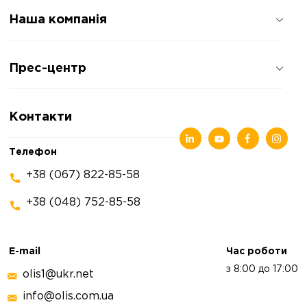
Наша компанія
Про компанію
Прес-центр
Відгуки про компанію
Політика конфіденційності
Новини
Контакти
Статті
Виставки
Телефон
+38 (067) 822-85-58
+38 (048) 752-85-58
E-mail
Час роботи
з 8:00 до 17:00
olis1@ukr.net
info@olis.com.ua