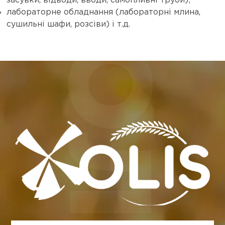
засувки, відводи, вводи, самопливні труби);
лабораторне обладнання (лабораторні млина,
сушильні шафи, розсіви) і т.д.