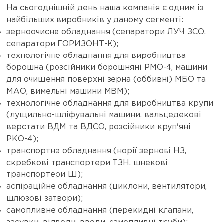
На сьогоднішній день наша компанія є одним із
найбільших виробників у даному сегменті:
зерноочисне обладнання (сепаратори ЛУЧ ЗСО,
сепаратори ГОРИЗОНТ-К);
технологічне обладнання для виробництва
борошна (розсійники борошняні РМО-4, машини
для очищення поверхні зерна (оббивні) МБО та
МАО, вимельні машини МВМ);
технологічне обладнання для виробництва крупи
(лущильно-шліфувальні машини, вальцедекові
верстати ВДМ та ВДСО, розсійники круп'яні
РКО-4);
транспортне обладнання (норії зернові НЗ,
скребкові транспортери ТЗН, шнекові
транспортери Ш);
аспіраційне обладнання (циклони, вентилятори,
шлюзові затвори);
самопливне обладнання (перекидні клапани,