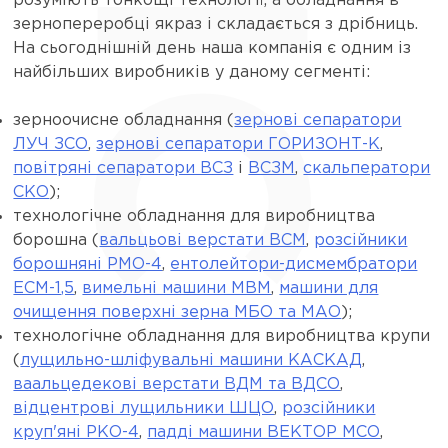
розуміють тонкощі технології, а обладнання в
зернопереробці якраз і складається з дрібниць.
На сьогоднішній день наша компанія є одним із
найбільших виробників у даному сегменті:
зерноочисне обладнання (
зернові сепаратори
ЛУЧ ЗСО
,
зернові сепаратори ГОРИЗОНТ-К
,
повітряні сепаратори ВСЗ
і
ВСЗМ
,
скальператори
СКО
);
технологічне обладнання для виробництва
борошна (
вальцьові верстати ВСМ
,
розсійники
борошняні РМО-4
,
ентолейтори-дисмембратори
ЕСМ-1,5
,
вимельні машини МВМ
,
машини для
очищення поверхні зерна МБО та МАО
);
технологічне обладнання для виробництва крупи
(
лущильно-шліфувальні машини КАСКАД
,
вaальцедекові верстати ВДМ та ВДСО
,
відцентрові лущильники ШЦО
,
розсійники
круп'яні РКО-4
,
падді машини ВЕКТОР МСО
,