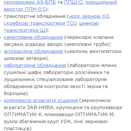
пропарювачі А9-БПБ
та
ППШ-О
,
плющильний
верстат ППМ-0,5
);
транспортне обладнання (
норії зернові НЗ
,
скребкові транспортери ТСО
,
шнекові
транспортери Ш
);
самопливне обладнання
(перекидні клапани,
засувки, відводи, вводи, самопливні труби);
аспіраційне обладнання
(циклони, вентилятори,
шлюзові затвори);
лабораторне обладнання
(лабораторні млини,
сушильні шафи, лабораторні розсійники та
лущильники, спеціалізоване лабораторне
обладнання для контролю якості зерна та
борошна);
комплексні агрегатні рішення
(зерноочисні
агрегати ЗАВ-НИВА, крупоцехи та крупозаводи
ОПТИМАТИК-К, млинзаводи ОПТИМАТИК-М,
вузли збагачення круп УОК, лінії зернових
пластівців)