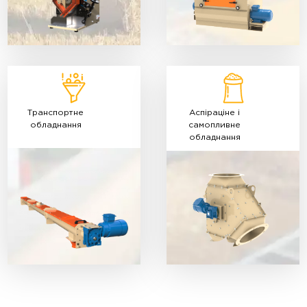
Транспортне
Аспіраціне і
обладнання
самопливне
обладнання