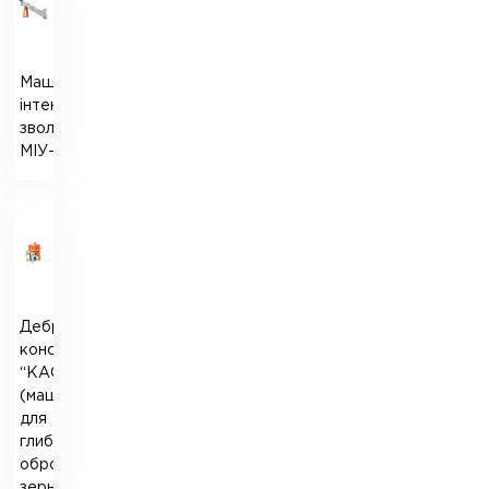
Машина
інтенсивного
зволоження
МІУ-3
Дебрандер
конструкції
“КАСКАД”
(машина
для
глибокої
обробки
зерна)