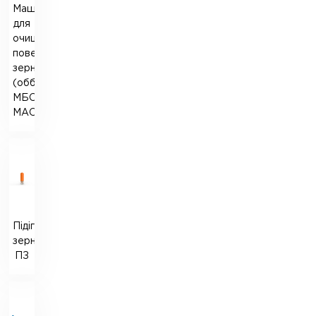
Машини
для
очищення
поверхні
зерна
(оббивні)
МБО-3/6;
МАО-3/6
Підігрівач
зерна
ПЗ