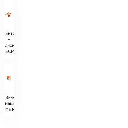
Ентолейтор
–
дисмембратор
ЕСМ-1,5
Вимольна
машина
МВМ