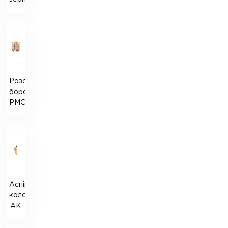
Розсійник
борошняний
РМО-4
Аспіраційна
колонка
АК