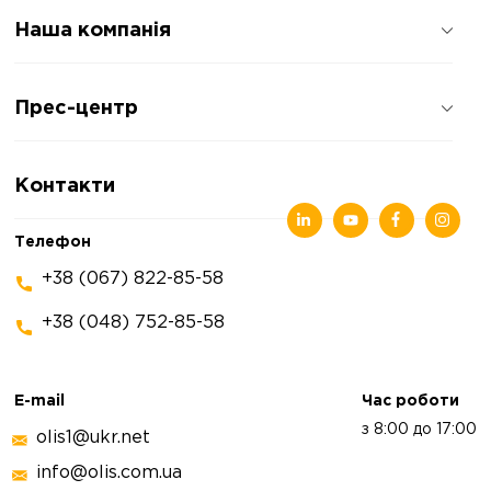
Наша компанія
Про компанію
Прес-центр
Відгуки про компанію
Політика конфіденційності
Новини
Контакти
Статті
Виставки
Телефон
+38 (067) 822-85-58
+38 (048) 752-85-58
E-mail
Час роботи
з 8:00 до 17:00
olis1@ukr.net
info@olis.com.ua