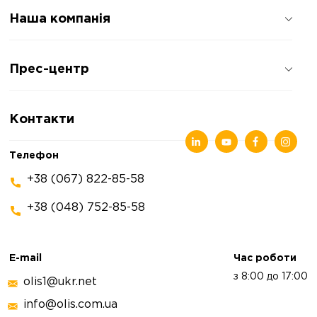
Наша компанія
Про компанію
Прес-центр
Відгуки про компанію
Політика конфіденційності
Новини
Контакти
Статті
Виставки
Телефон
+38 (067) 822-85-58
+38 (048) 752-85-58
E-mail
Час роботи
з 8:00 до 17:00
olis1@ukr.net
info@olis.com.ua