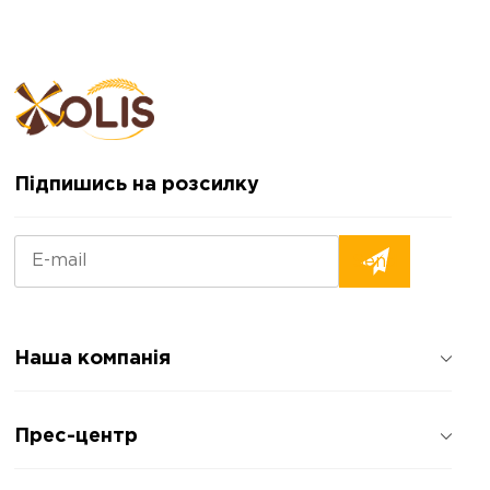
Підпишись на розсилку
Наша компанія
Про компанію
Прес-центр
Відгуки про компанію
Політика конфіденційності
Новини