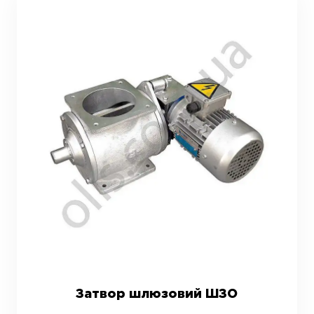
Затвор шлюзовий ШЗО