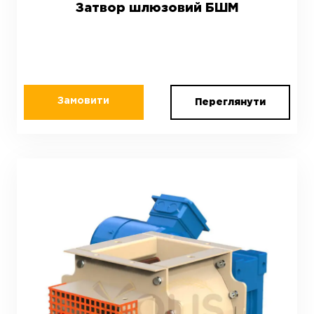
Затвор шлюзовий БШМ
Замовити
Переглянути