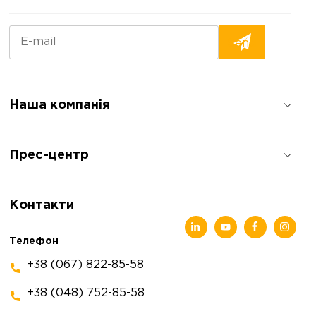
Наша компанія
Про компанію
Прес-центр
Відгуки про компанію
Політика конфіденційності
Новини
Контакти
Статті
Виставки
Телефон
+38 (067) 822-85-58
+38 (048) 752-85-58