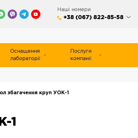
Наші номери
+38 (067) 822-85-58
Оснащення
Послуги
лабораторії
компанії
ол збагачення круп УОК-1
К-1