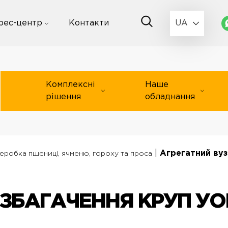
рес-центр
Контакти
UA
Комплексні
Наше
рішення
обладнання
|
Агрегатний вуз
еробка пшениці, ячменю, гороху та проса
ЗБАГАЧЕННЯ КРУП УО