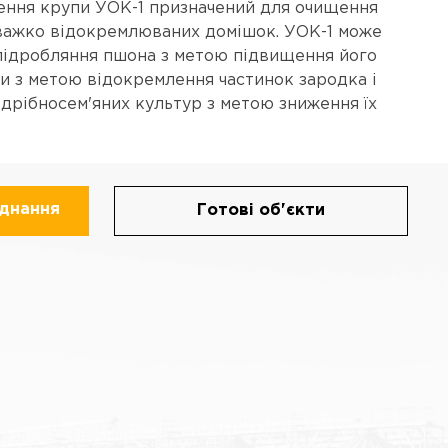
чення крупи УОК-1 призначений для очищення
 важко відокремлюваних домішок. УОК-1 може
підробляння пшона з метою підвищення його
пи з метою відокремлення частинок зародка і
 дрібносем'яних культур з метою зниження їх
аднання
Готові об'єкти