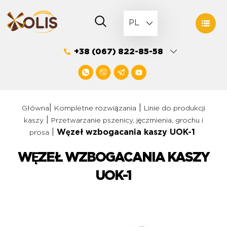
Skip
to
PL
content
+38 (067) 822-85-58
|
|
Główna
Kompletne rozwiązania
Linie do produkcji
|
kaszy
Przetwarzanie pszenicy, jęczmienia, grochu i
|
Węzeł wzbogacania kaszy UOK-1
prosa
WĘZEŁ WZBOGACANIA KASZY
UOK-1