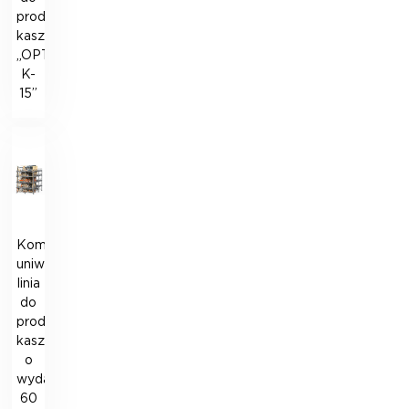
produkcji
kaszy
„OPTIMATIK
K-
15”
Kompletna
uniwersalna
linia
do
produkcji
kaszy
o
wydajności
60