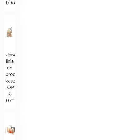
t/doba
Uniwersalna
linia
do
produkcji
kaszy
„OPTIMATIK
K-
07”