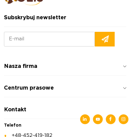
Subskrybuj newsletter
Nasza firma
Jak pracujemy
Centrum prasowe
Opinie o firmie
Polityka prywatności
Wiadomości
Kontakt
Artykuły
Wystawy
Telefon
+48-452-419-182