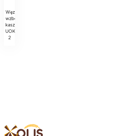
Węzeł
wzbogacania
kaszy
UOK-
2