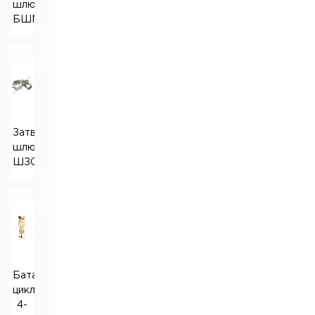
шлюзовий
БШМ-2
Затвор
шлюзовий
ШЗО
Батарейні
циклони
4-