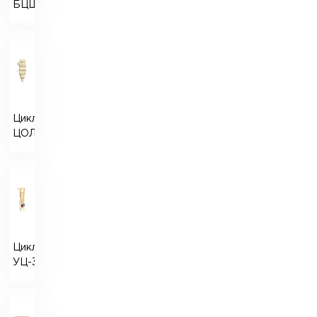
БЦШ
Циклони
ЦОЛ
Циклони
УЦ-38