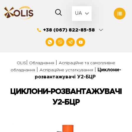
Skip
to
UA
content
+38 (067) 822-85-58
|
|
OLIS
Обладнання
Аспіраційне та самопливне
|
|
Циклони-
обладнання
Аспіраційне устаткування
розвантажувачі У2-БЦР
ЦИКЛОНИ-РОЗВАНТАЖУВАЧІ
У2-БЦР