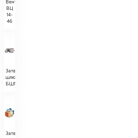
Вентилятор
ВЦ
14-
46
Затвор
шлюзовий
БШМ
Затвор