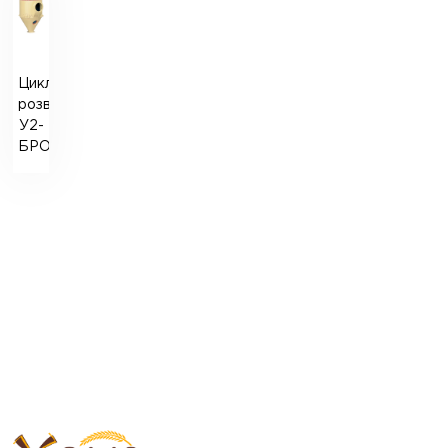
Циклони-
розвантажувачі
У2-
БРО