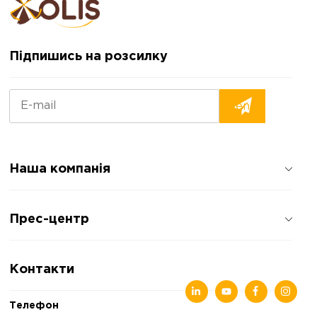
Підпишись на розсилку
Наша компанія
Про компанію
Прес-центр
Відгуки про компанію
Політика конфіденційності
Новини
Контакти
Статті
Виставки
Телефон