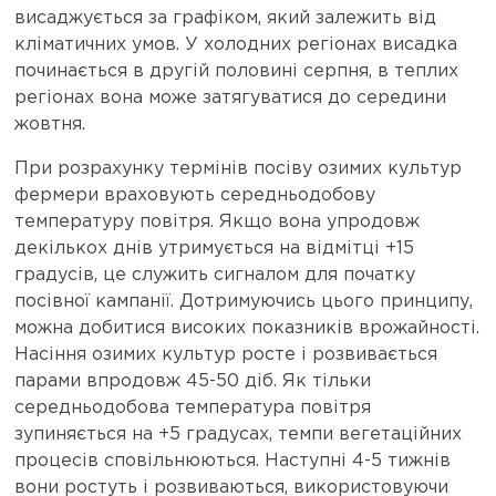
висаджується за графіком, який залежить від
кліматичних умов. У холодних регіонах висадка
починається в другій половині серпня, в теплих
регіонах вона може затягуватися до середини
жовтня.
При розрахунку термінів посіву озимих культур
фермери враховують середньодобову
температуру повітря. Якщо вона упродовж
декількох днів утримується на відмітці +15
градусів, це служить сигналом для початку
посівної кампанії. Дотримуючись цього принципу,
можна добитися високих показників врожайності.
Насіння озимих культур росте і розвивається
парами впродовж 45-50 діб. Як тільки
середньодобова температура повітря
зупиняється на +5 градусах, темпи вегетаційних
процесів сповільнюються. Наступні 4-5 тижнів
вони ростуть і розвиваються, використовуючи