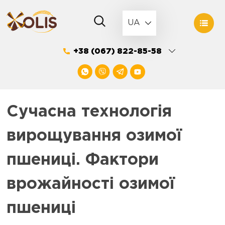
Skip
to
UA
content
+38 (067) 822-85-58
Сучасна технологія
вирощування озимої
пшениці. Фактори
врожайності озимої
пшениці