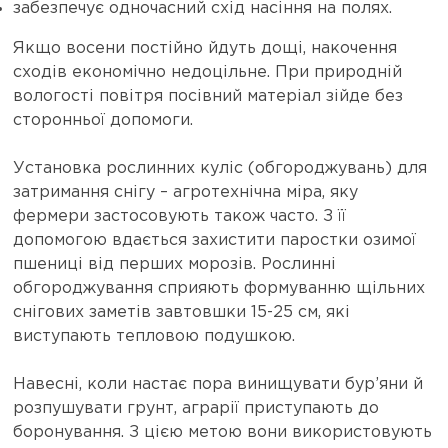
забезпечує одночасний схід насіння на полях.
Якщо восени постійно йдуть дощі, накочення
сходів економічно недоцільне. При природній
вологості повітря посівний матеріал зійде без
сторонньої допомоги.
Установка рослинних куліс (обгороджувань) для
затримання снігу – агротехнічна міра, яку
фермери застосовують також часто. З її
допомогою вдається захистити паростки озимої
пшениці від перших морозів. Рослинні
обгороджування сприяють формуванню щільних
снігових заметів завтовшки 15-25 см, які
виступають тепловою подушкою.
Навесні, коли настає пора винищувати бур’яни й
розпушувати грунт, аграрії приступають до
боронування. З цією метою вони використовують