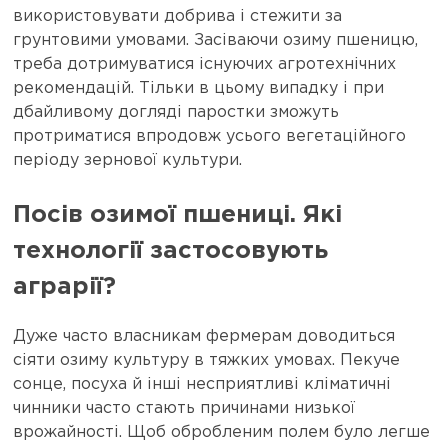
використовувати добрива і стежити за
грунтовими умовами. Засіваючи озиму пшеницю,
треба дотримуватися існуючих агротехнічних
рекомендацій. Тільки в цьому випадку і при
дбайливому догляді паростки зможуть
протриматися впродовж усього вегетаційного
періоду зернової культури.
Посів озимої пшениці. Які
технології застосовують
аграрії?
Дуже часто власникам фермерам доводиться
сіяти озиму культуру в тяжких умовах. Пекуче
сонце, посуха й інші несприятливі кліматичні
чинники часто стають причинами низької
врожайності. Щоб обробленим полем було легше