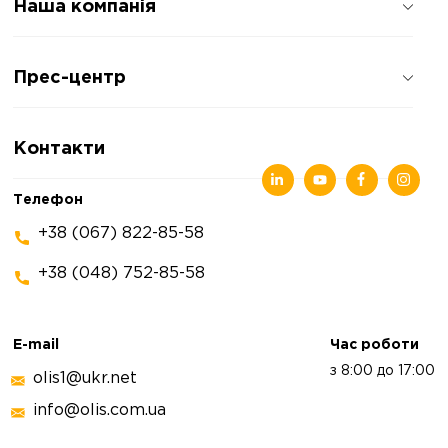
Наша компанія
Про компанію
Прес-центр
Відгуки про компанію
Політика конфіденційності
Новини
Контакти
Статті
Виставки
Телефон
+38 (067) 822-85-58
+38 (048) 752-85-58
E-mail
Час роботи
з 8:00 до 17:00
olis1@ukr.net
info@olis.com.ua