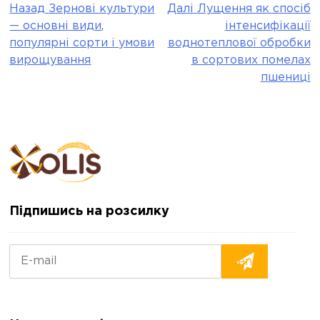
Назад
Зернові культури
Далі
Лущення як спосіб
Post
— основні види,
інтенсифікації
navigation
популярні сорти і умови
воднотеплової обробки
вирощування
в сортових помелах
пшениці
Підпишись на розсилку