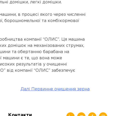
ьні домішки, легкі домішки.
машини, в процесі якого через численні
ої, борошномельної та комбікормової
робництва компанії “ОЛИС”. Ця машина
ких домішок на механізованих струмах,
ашини та обертанню барабана на
ї машини є те, що вона може
исоких результатів у очищенні
” від компанії “ОЛИС” забезпечує
Далі
Первинне очищення зерна
Контакти