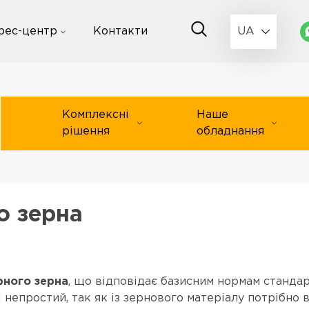
рес-центр
Контакти
UA
Комплексні
Наше
рішення
обладнання
о зерна
ного зерна
, що відповідає базисним нормам станда
непростий, так як із зернового матеріалу потрібно ви