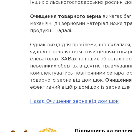
інших сільськогосподарських рослин, дом
Очищення товарного зерна
вимагає баг
механічні дії зерновий матеріал може тр
продукції надалі.
Однак вихід для проблеми, що склалася
чудово справляється з очищенням товарн
елеваторах, ЗАВах та інших об’єктах пе
невеликих обертах відсутнє травмування
комплектуватись повітряними сепаратора
товарного зерна від домішок.
Очищення 
ефективний відбір домішок із зерна для
Назад
Очищення зерна від домішок
Post
navigation
Підпишись на розси