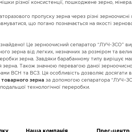
ішки різної консистенції, пошкоджене зерно, мінерал
аторазового пропуску зерна через різні зерноочисні 
авмуватися, що погано позначається на якості зернов
, знайдено! Це зерноочисний сепаратор “ЛУЧ-ЗСО” ви
ого зерна від легких, незначних за розміром та вели
реробки зерна. Завдяки барабанному типу вирішує м
 зерна. Також значною перевагою даної зерноочисно
ми ВСН та ВСЗ. Ця особливість дозволяє досягати в
товарного зерна
за допомогою сепаратора “ЛУЧ–ЗСО
 подальшої технологічної переробки.
лку
Наша компанія
Прес-центр