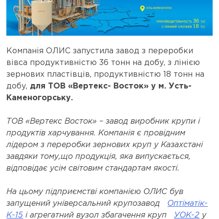
Компанія ОЛИС запустила завод з переробки
вівса продуктивністю 36 тонн на добу, з лінією
зернових пластівців, продуктивністю 18 тонн на
добу,
для ТОВ «Вертекс- Восток» у м. Усть-
Каменогорську.
ТОВ «Вертекс Восток» – завод виробник крупи і
продуктів харчування. Компанія є провідним
лідером з переробки зернових круп у Казахстані
завдяки тому,що продукція, яка випускається,
відповідає усім світовим стандартам якості.
На цьому підприємстві компанією ОЛИС був
запущений універсальний крупозавод
Оптіматік-
К-15
і агрегатний вузол збагачення круп
УОК-2
у