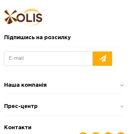
Підпишись на розсилку
Наша компанія
Про компанію
Прес-центр
Відгуки про компанію
Політика конфіденційності
Новини
Контакти
Статті