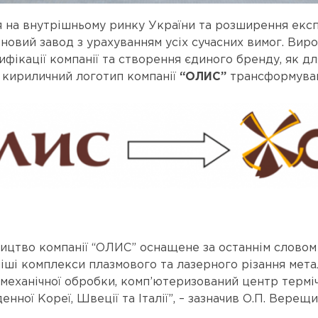
ення на внутрішньому ринку України та розширення ек
новий завод з урахуванням усіх сучасних вимог. Ви
ікації компанії та створення єдиного бренду, як дл
 кириличний логотип компанії
“ОЛИС”
трансформува
ицтво компанії “ОЛИС” оснащене за останнім словом м
ші комплекси плазмового та лазерного різання метал
 механічної обробки, комп’ютеризований центр терміч
ної Кореї, Швеції та Італії”, – зазначив О.П. Верещ