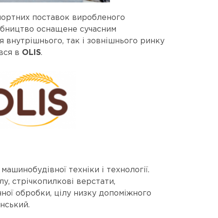
спортних поставок виробленого
робництво оснащене сучасним
я внутрішнього, так і зовнішнього ринку
вся в
OLIS
.
ашинобудівної техніки і технології.
у, стрічкопилкові верстати,
ної обробки, цілу низку допоміжного
инський.