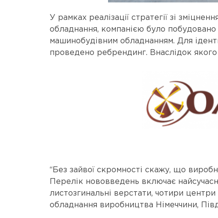
У рамках реалізації стратегії зі зміцн
обладнання, компанією було побудовано 
машинобудівним обладнанням. Для ідентиф
проведено ребрендинг. Внаслідок якого
“Без зайвої скромності скажу, що виробн
Перелік нововведень включає найсучасні
листозгинальні верстати, чотири центри
обладнання виробництва Німеччини, Півден