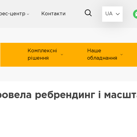
рес-центр
Контакти
UA
Комплексні
Наше
рішення
обладнання
овела ребрендинг і масшт