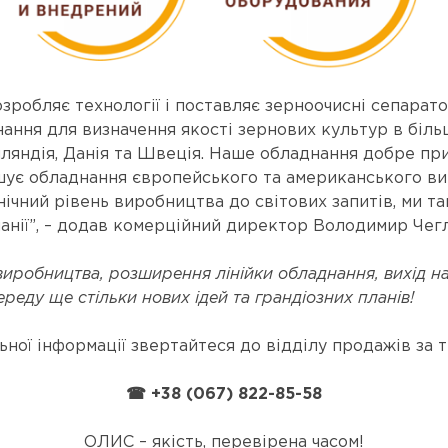
зробляє технології і поставляє зерноочисні сепарат
нання для визначення якості зернових культур в більш
нляндія, Данія та Швеція. Наше обладнання добре пр
ршує обладнання європейського та американського ви
ічний рівень виробництва до світових запитів, ми та
нії”, – додав комерційний директор Володимир Чегл
виробництва, розширення лінійки обладнання, вихід на
еду ще стільки нових ідей та грандіозних планів!
ьної інформації звертайтеся до відділу продажів за 
☎ +38 (067) 822-85-58
ОЛИС – якість, перевірена часом!