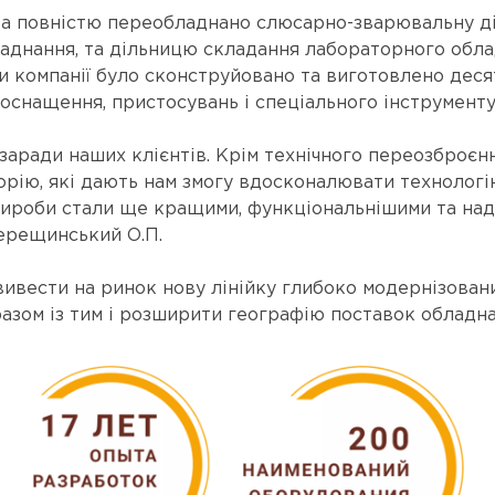
ва повністю переобладнано слюсарно-зварювальну ді
днання, та дільницю складання лабораторного облад
и компанії було сконструйовано та виготовлено деся
 оснащення, пристосувань і спеціального інструменту
заради наших клієнтів. Крім технічного переозброєнн
рію, які дають нам змогу вдосконалювати технологі
вироби стали ще кращими, функціональнішими та на
Верещинський О.П.
к вивести на ринок нову лінійку глибоко модернізов
разом із тим і розширити географію поставок обладна