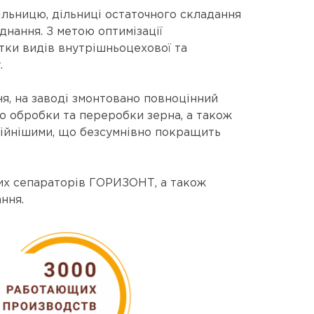
льницю, дільниці остаточного складання
нання. З метою оптимізації
тки видів внутрішньоцехової та
.
я, на заводі змонтовано повноцінний
ю обробки та переробки зерна, а також
дійнішими, що безсумнівно покращить
аних сепараторів ГОРИЗОНТ, а також
ння.