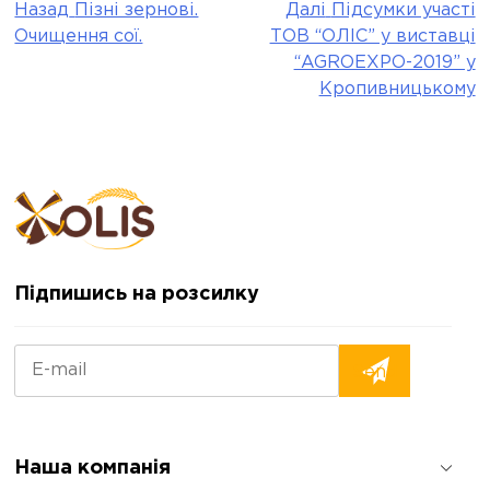
Назад
Пізні зернові.
Далі
Підсумки участі
Post
Очищення сої.
ТОВ “ОЛІС” у виставці
navigation
“AGROEXPO-2019” у
Кропивницькому
Підпишись на розсилку
Наша компанія