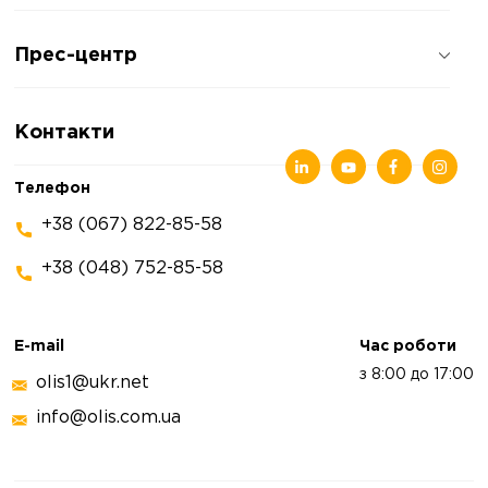
Про компанію
Прес-центр
Відгуки про компанію
Політика конфіденційності
Новини
Контакти
Статті
Виставки
Телефон
+38 (067) 822-85-58
+38 (048) 752-85-58
E-mail
Час роботи
з 8:00 до 17:00
olis1@ukr.net
info@olis.com.ua