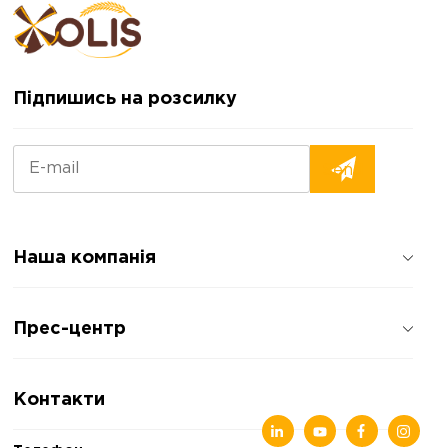
Підпишись на розсилку
Наша компанія
Про компанію
Прес-центр
Відгуки про компанію
Політика конфіденційності
Новини
Контакти
Статті
Виставки