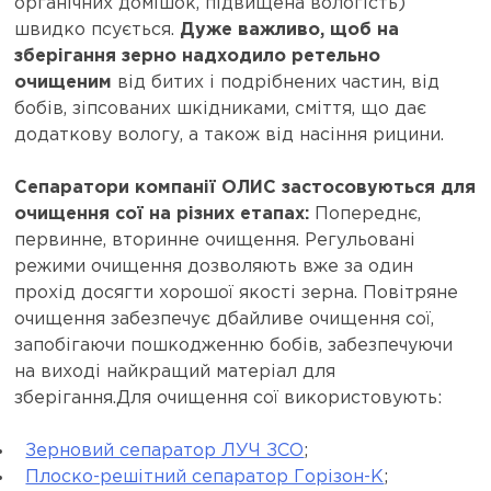
органічних домішок, підвищена вологість)
швидко псується.
Дуже важливо, щоб на
зберігання зерно надходило ретельно
очищеним
від битих і подрібнених частин, від
бобів, зіпсованих шкідниками, сміття, що дає
додаткову вологу, а також від насіння рицини.
Сепаратори компанії ОЛИС застосовуються для
очищення сої на різних етапах:
Попереднє,
первинне, вторинне очищення. Регульовані
режими очищення дозволяють вже за один
прохід досягти хорошої якості зерна. Повітряне
очищення забезпечує дбайливе очищення сої,
запобігаючи пошкодженню бобів, забезпечуючи
на виході найкращий матеріал для
зберігання.Для очищення сої використовують:
Зерновий сепаратор ЛУЧ ЗСО
;
Плоско-решітний сепаратор Горізон-К
;