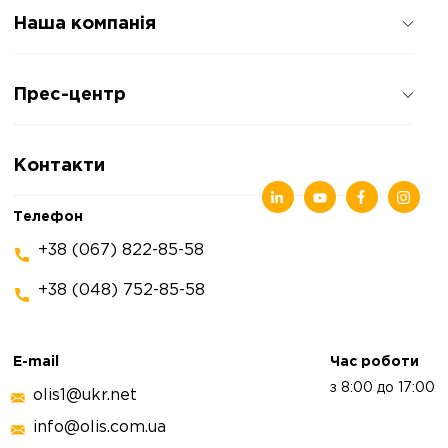
Наша компанія
Про компанію
Прес-центр
Відгуки про компанію
Політика конфіденційності
Новини
Контакти
Статті
Виставки
Телефон
+38 (067) 822-85-58
+38 (048) 752-85-58
E-mail
Час роботи
з 8:00 до 17:00
olis1@ukr.net
info@olis.com.ua