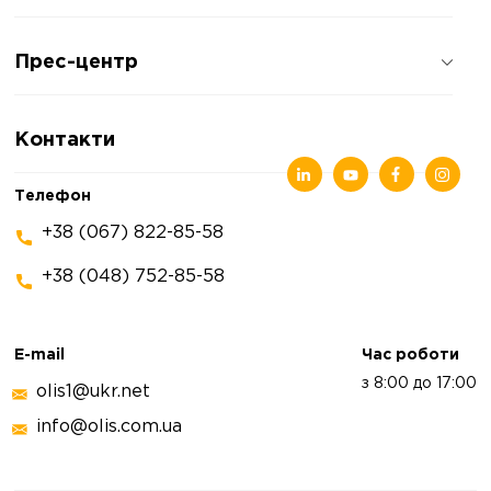
Про компанію
Прес-центр
Відгуки про компанію
Політика конфіденційності
Новини
Контакти
Статті
Виставки
Телефон
+38 (067) 822-85-58
+38 (048) 752-85-58
E-mail
Час роботи
з 8:00 до 17:00
olis1@ukr.net
info@olis.com.ua