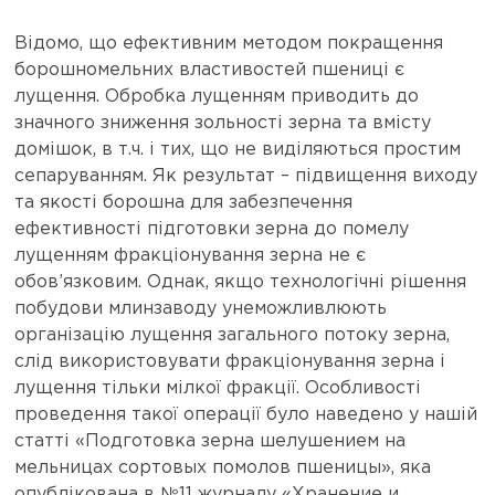
Відомо, що ефективним методом покращення
борошномельних властивостей пшениці є
лущення. Обробка лущенням приводить до
значного зниження зольності зерна та вмісту
домішок, в т.ч. і тих, що не виділяються простим
сепаруванням. Як результат – підвищення виходу
та якості борошна для забезпечення
ефективності підготовки зерна до помелу
лущенням фракціонування зерна не є
обов’язковим. Однак, якщо технологічні рішення
побудови млинзаводу унеможливлюють
організацію лущення загального потоку зерна,
слід використовувати фракціонування зерна і
лущення тільки мілкої фракції. Особливості
проведення такої операції було наведено у нашій
статті «Подготовка зерна шелушением на
мельницах сортовых помолов пшеницы», яка
опублікована в №11 журналу «Хранение и