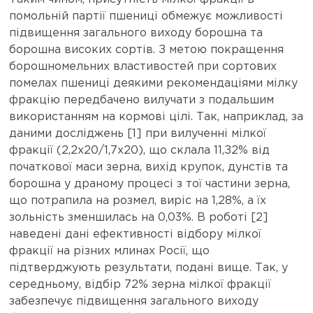
помольній партії пшениці обмежує можливості
підвищення загального виходу борошна та
борошна високих сортів. З метою покращення
борошномельних властивостей при сортових
помелах пшениці деякими рекомендаціями мілку
фракцію передбачено вилучати з подальшим
використанням на кормові цілі. Так, наприклад, за
даними досліджень [1] при вилученні мілкої
фракції (2,2х20/1,7х20), що склала 11,З2% від
початкової маси зерна, вихід крупок, дунстів та
борошна у драному процесі з тої частини зерна,
що потрапила на розмел, виріс на 1,28%, а їх
зольність зменшилась на 0,03%. В роботі [2]
наведені дані ефективності відбору мілкої
фракції на різних млинах Росії, що
підтверджують результати, подані вище. Так, у
середньому, відбір 72% зерна мілкої фракції
забезпечує підвищення загального виходу