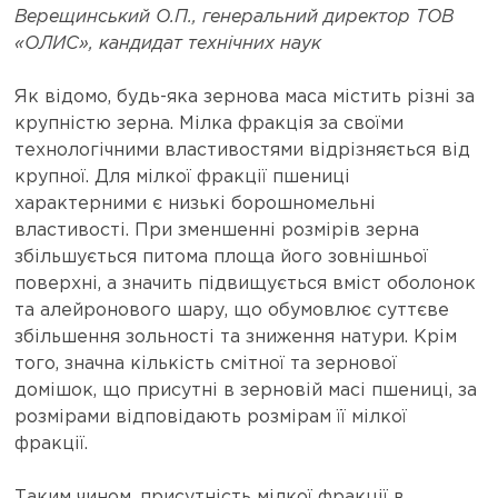
Верещинський О.П., генеральний директор ТОВ
«ОЛИС», кандидат технічних наук
Як відомо, будь-яка зернова маса містить різні за
крупністю зерна. Мілка фракція за своїми
технологічними властивостями відрізняється від
крупної. Для мілкої фракції пшениці
характерними є низькі борошномельні
властивості. При зменшенні розмірів зерна
збільшується питома площа його зовнішньої
поверхні, а значить підвищується вміст оболонок
та алейронового шару, що обумовлює суттєве
збільшення зольності та зниження натури. Крім
того, значна кількість смітної та зернової
домішок, що присутні в зерновій масі пшениці, за
розмірами відповідають розмірам її мілкої
фракції.
Таким чином, присутність мілкої фракції в