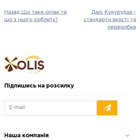
Назад
Що таке ріпак та
Далі
Кукурудза –
Post
що з нього роблять?
стандарти якості та
navigation
переробка
Підпишись на розсилку
Наша компанія