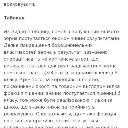
враховувати.
Таблиця
Як видно з таблиці, помел з вилученням мілкого
зерна поступається економічними результатами.
Деяке покращення борошномельних
властивостей зерна в результаті зазначеної
операції навіть не компенсує втрат, що
виникають в наслідок реалізації частини зерна
помольної партії (3-4 клас) за цінами пшениці 6
класу. Крім того, за кормовою цінністю,
показниками якості та товарним виглядом мілка
фракція пшениці значно поступається пшениці б
класу, тож може бути реалізованою тільки за
ціною, що значно нижча за прийняту в
розрахунках. Слід зазначити, що мілка фракція
пшениці, як правило, характеризується
підвищеним вмістом клейковини, яка за якістю