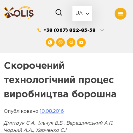
Skip
to
UA
content
+38 (067) 822-85-58
Скорочений
технологічний процес
виробництва борошна
Опубліковано
10.08.2016
Дмитрук Є.А., Ільчук В.Б., Верещинський А.П.,
Чорний А.А., Харченко Є.I