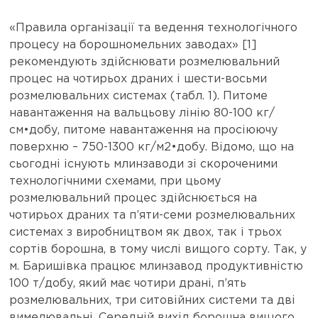
«Правила організації та ведення технологічного
процесу на борошномельних заводах» [1]
рекомендують здійснювати розмелювальний
процес на чотирьох драних і шести-восьми
розмелювальних системах (табл. 1). Питоме
навантаження на вальцьову лінію 80-100 кг/
см•добу, питоме навантаження на просіюючу
поверхню – 750-1300 кг/м2•добу. Відомо, що на
сьогодні існують млинзаводи зі скороченими
технологічними схемами, при цьому
розмелювальний процес здійснюється на
чотирьох драних та п’яти-семи розмелювальних
системах з виробництвом як двох, так і трьох
сортів борошна, в тому числі вищого сорту. Так, у
м. Баришівка працює млинзавод продуктивністю
100 т/добу, який має чотири драні, п’ять
розмелювальних, три ситовійних системи та дві
вимелювальні. Середній вихід борошна вищого