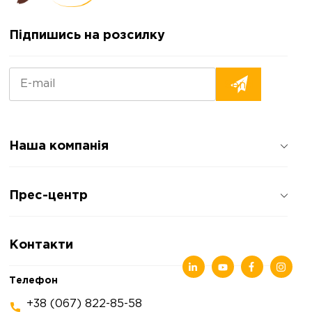
Підпишись на розсилку
Наша компанія
Про компанію
Прес-центр
Відгуки про компанію
Політика конфіденційності
Новини
Контакти
Статті
Виставки
Телефон
+38 (067) 822-85-58