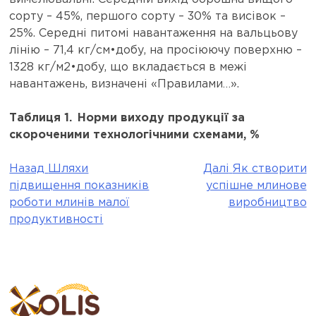
сорту – 45%, першого сорту – 30% та висівок –
25%. Середні питомі навантаження на вальцьову
лінію – 71,4 кг/см•добу, на просіюючу поверхню –
1328 кг/м2•добу, що вкладається в межі
навантажень, визначені «Правилами…».
Таблиця 1. Норми виходу продукції за
скороченими технологічними схемами, %
Назад
Шляхи
Далі
Як створити
Post
підвищення показників
успішне млинове
navigation
роботи млинів малої
виробництво
продуктивності