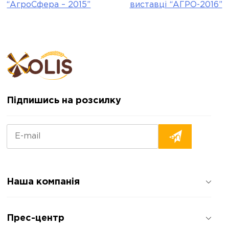
navigation
“АгроСфера – 2015”
виставці “АГРО-2016”
Підпишись на розсилку
Наша компанія
Про компанію
Прес-центр
Відгуки про компанію