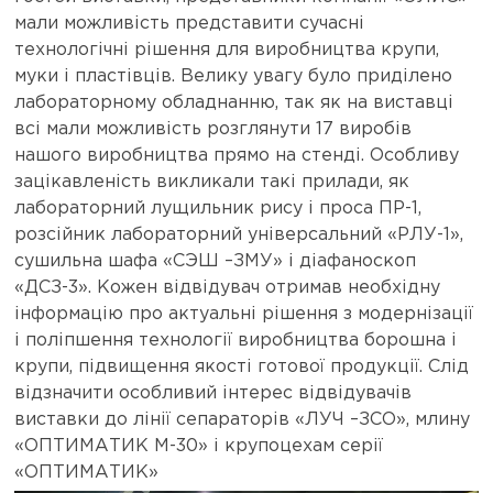
мали можливість представити сучасні
технологічні рішення для виробництва крупи,
муки і пластівців. Велику увагу було приділено
лабораторному обладнанню, так як на виставці
всі мали можливість розглянути 17 виробів
нашого виробництва прямо на стенді. Особливу
зацікавленість викликали такі прилади, як
лабораторний лущильник рису і проса ПР-1,
розсійник лабораторний універсальний «РЛУ-1»,
сушильна шафа «СЭШ –ЗМУ» і діафаноскоп
«ДСЗ-3». Кожен відвідувач отримав необхідну
інформацію про актуальні рішення з модернізації
і поліпшення технології виробництва борошна і
крупи, підвищення якості готової продукції. Слід
відзначити особливий інтерес відвідувачів
виставки до лінії сепараторів «ЛУЧ –ЗСО», млину
«ОПТИМАТИК М-30» і крупоцехам серії
«ОПТИМАТИК»