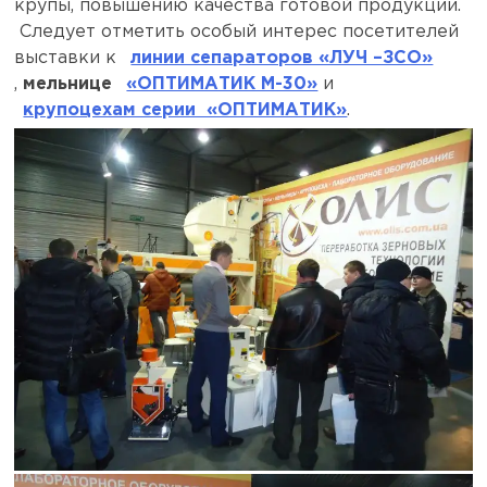
крупы, повышению качества готовой продукции.
Следует отметить особый интерес посетителей
выставки к
линии сепараторов «ЛУЧ –ЗСО»
,
мельнице
«ОПТИМАТИК М-30»
и
крупоцехам серии «ОПТИМАТИК»
.