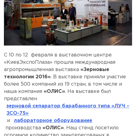
С 10 по 12 февраля в выставочном центре
«КиевЭкспоПлаза» прошла международная
агропромышленная выставка
«Зерновые
технологии 2016»
. В выставке приняли участие
более 500 компаний из 19 стран, в том числе и
наша компания
«ОЛИС»
. На выставке был
представлен
зерновой сепаратор барабанного типа «ЛУЧ –
ЗСО-75»
и
лабораторное оборудование
производства
«ОЛИС»
. Наш стенд посетило
огромное количество заинтересованых в