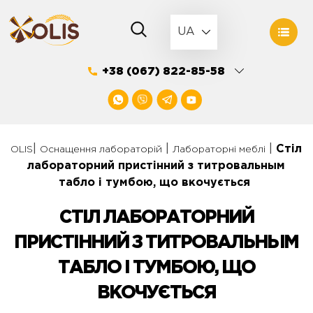
Skip
to
UA
content
+38 (067) 822-85-58
|
|
|
Стіл
OLIS
Оснащення лабораторій
Лабораторні меблі
лабораторний пристінний з титровальным
табло і тумбою, що вкочується
СТІЛ ЛАБОРАТОРНИЙ
ПРИСТІННИЙ З ТИТРОВАЛЬНЫМ
ТАБЛО І ТУМБОЮ, ЩО
ВКОЧУЄТЬСЯ