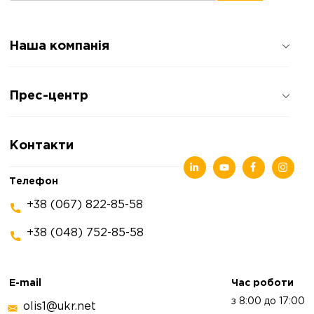
Наша компанія
Про компанію
Прес-центр
Відгуки про компанію
Політика конфіденційності
Новини
Контакти
Статті
Виставки
Телефон
+38 (067) 822-85-58
+38 (048) 752-85-58
E-mail
Час роботи
з 8:00 до 17:00
olis1@ukr.net