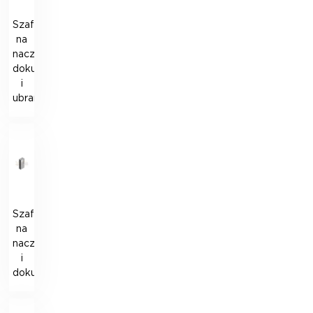
Szafka
na
naczynia,
dokumenty
i
ubrania
Szafka
na
naczynia
i
dokumenty