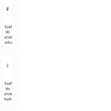
Szafka
do
przechowywania
odczynników
Szafka
do
przechowywania
butli