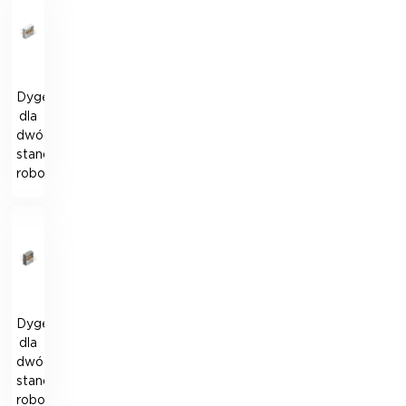
Dygestorium
dla
dwóch
stanowisk
roboczych
Dygestorium
dla
dwóch
stanowisk
roboczych