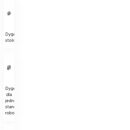
Dygestorium
stołowe
Dygestorium
dla
jednego
stanowiska
roboczego