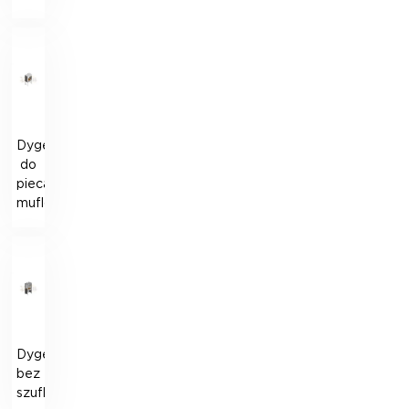
Dygestorium
do
pieca
muflowego
Dygestorium
bez
szuflady