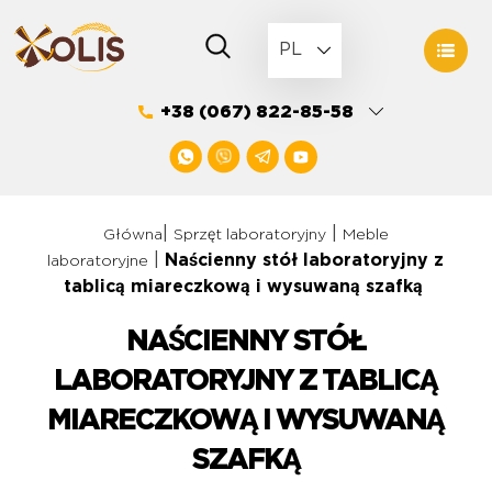
Skip
to
PL
content
+38 (067) 822-85-58
|
|
Główna
Sprzęt laboratoryjny
Meble
|
Naścienny stół laboratoryjny z
laboratoryjne
tablicą miareczkową i wysuwaną szafką
NAŚCIENNY STÓŁ
LABORATORYJNY Z TABLICĄ
MIARECZKOWĄ I WYSUWANĄ
SZAFKĄ