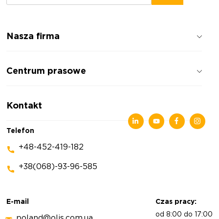
Nasza firma
Jak pracujemy
Centrum prasowe
Opinie o firmie
Polityka prywatności
Wiadomości
Kontakt
Artykuły
Wystawy
Telefon
+48-452-419-182
+38(068)-93-96-585
E-mail
Czas pracy:
od 8:00 do 17:00
poland@olis.com.ua