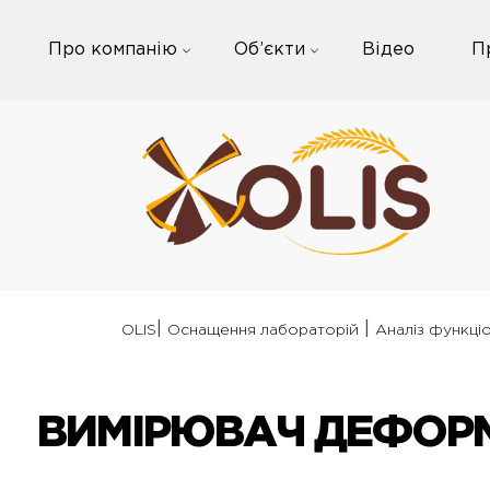
Skip
to
Про компанію
Об’єкти
Відео
П
content
|
|
OLIS
Оснащення лабораторій
Аналіз функці
ВИМІРЮВАЧ ДЕФОРМ