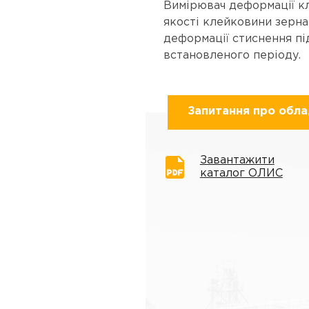
Вимірювач деформації к
якості клейковини зерн
деформації стиснення п
встановленого періоду.
Запитання про обл
Завантажити
каталог ОЛИС