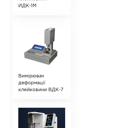
ИДК-1М
Вимірювач
деформації
клейковини ВДК-7