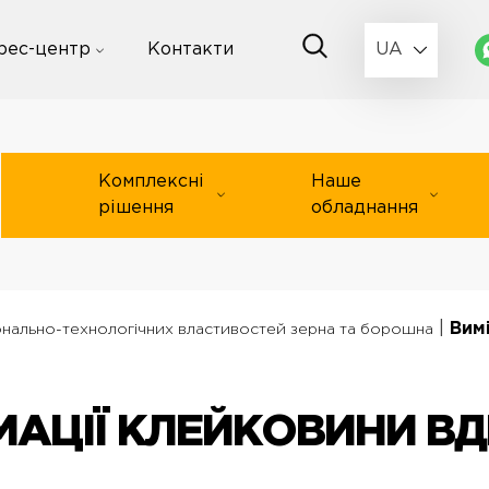
рес-центр
Контакти
UA
Комплексні
Наше
рішення
обладнання
|
Вим
онально-технологічних властивостей зерна та борошна
АЦІЇ КЛЕЙКОВИНИ ВД