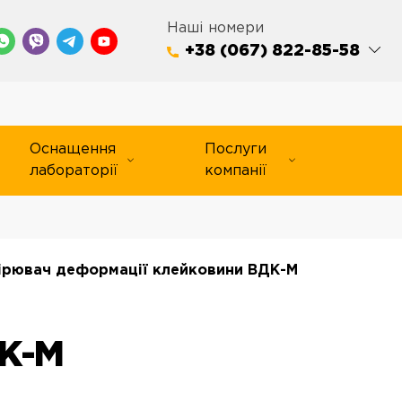
Наші номери
+38 (067) 822-85-58
Оснащення
Послуги
лабораторії
компанії
ірювач деформації клейковини ВДК-М
К-М