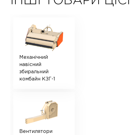
ІНШІ ТОВАРИ ЦІЄЇ
Механічний
навісний
збиральний
комбайн КЗГ-1
Вентилятори