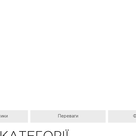
тики
Переваги
Ф