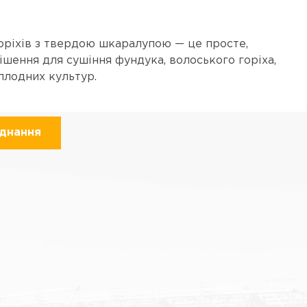
оріхів з твердою шкаралупою — це просте,
ішення для сушіння фундука, волоського горіха,
плодних культур.
аднання