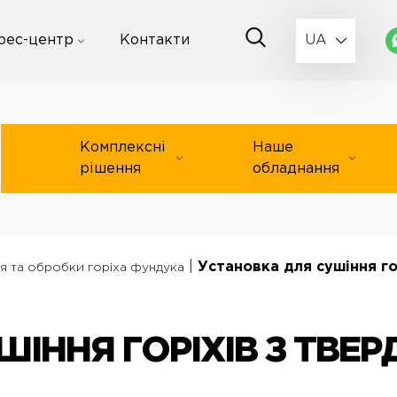
рес-центр
Контакти
UA
Комплексні
Наше
рішення
обладнання
|
Установка для сушіння г
я та обробки горіха фундука
ШІННЯ ГОРІХІВ З ТВ