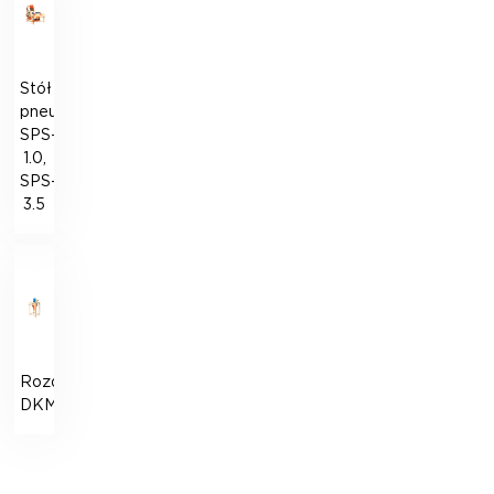
Stół
pneumosortujący
SPS-
1.0,
SPS-
3.5
Rozdrabniarka
DKM