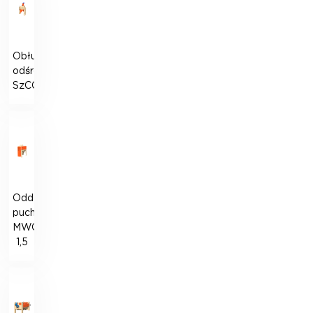
Obłuskiwacz
odśrodkowy
SzCO
Oddzielacz
puchu
MWO-
1,5