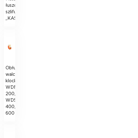
łuszcząco-
szlifująca
„KASKAD”
Obłuskiwacz
walcowo-
klockowy
WDM-
200,
WDSO-
400,
600