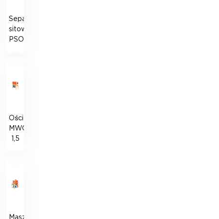
Separator
sitowy
PSO
Ościołamacz
MWO-
1,5
Maszyna