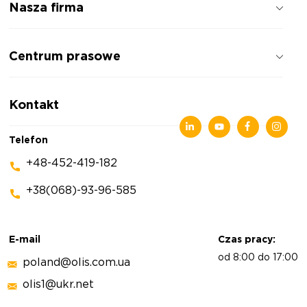
Nasza firma
Jak pracujemy
Centrum prasowe
Opinie o firmie
Polityka prywatności
Wiadomości
Kontakt
Artykuły
Wystawy
Telefon
+48-452-419-182
+38(068)-93-96-585
E-mail
Czas pracy:
od 8:00 do 17:00
poland@olis.com.ua
olis1@ukr.net