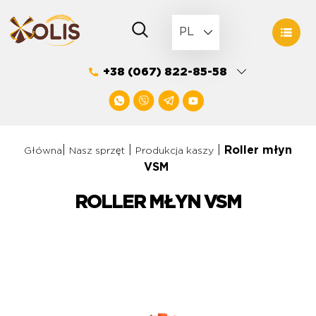
Skip
to
PL
content
+38 (067) 822-85-58
|
|
|
Roller młyn
Główna
Nasz sprzęt
Produkcja kaszy
VSM
ROLLER MŁYN VSM