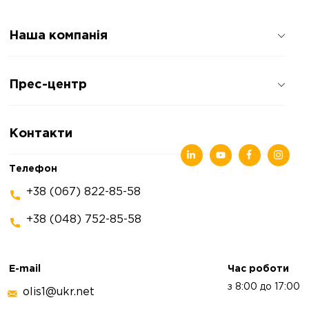
Наша компанія
Про компанію
Прес-центр
Відгуки про компанію
Політика конфіденційності
Новини
Контакти
Статті
Виставки
Телефон
+38 (067) 822-85-58
+38 (048) 752-85-58
E-mail
Час роботи
з 8:00 до 17:00
olis1@ukr.net