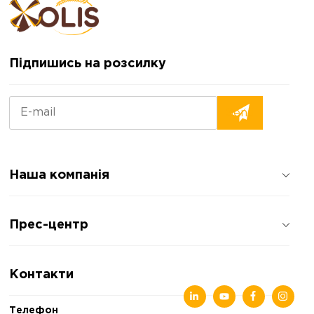
Підпишись на розсилку
Наша компанія
Про компанію
Прес-центр
Відгуки про компанію
Політика конфіденційності
Новини
Контакти
Статті
Виставки
Телефон