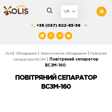
Skip
to
UA
content
+38 (067) 822-85-58
|
|
|
OLIS
Обладнання
Зерноочисне обладнання
Повітряні
|
Повітряний сепаратор
сепаратори ВСЗМ
ВСЗМ-160
ПОВІТРЯНИЙ СЕПАРАТОР
ВСЗМ-160