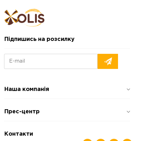
Підпишись на розсилку
Наша компанія
Про компанію
Прес-центр
Відгуки про компанію
Політика конфіденційності
Новини
Контакти
Статті