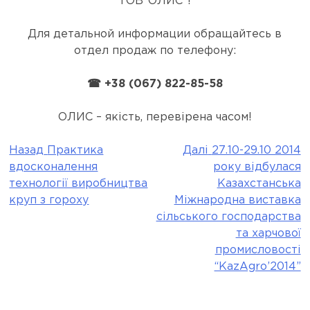
ТОВ”ОЛИС”!
Для детальной информации обращайтесь в
отдел продаж по телефону:
☎ +38 (067) 822-85-58
ОЛИС – якість, перевірена часом!
Назад
Практика
Далі
27.10-29.10 2014
Post
вдосконалення
року відбулася
navigation
технології виробництва
Казахстанська
круп з гороху
Міжнародна виставка
сільського господарства
та харчової
промисловості
“KazAgro’2014”