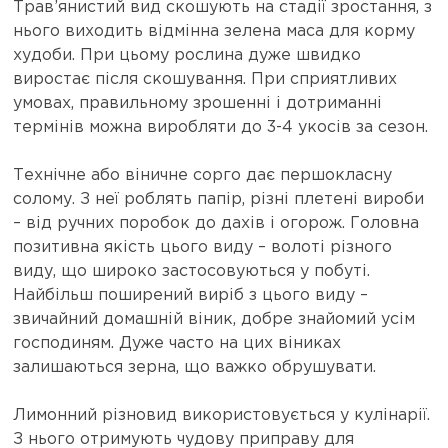
Трав’янистий вид скошують на стадії зростання, з
нього виходить відмінна зелена маса для корму
худоби. При цьому рослина дуже швидко
виростає після скошування. При сприятливих
умовах, правильному зрошенні і дотриманні
термінів можна виробляти до 3-4 укосів за сезон.
Технічне або віничне сорго дає першокласну
солому. З неї роблять папір, різні плетені вироби
– від ручних поробок до дахів і огорож. Головна
позитивна якість цього виду – волоті різного
виду, що широко застосовуються у побуті.
Найбільш поширений виріб з цього виду –
звичайний домашній віник, добре знайомий усім
господиням. Дуже часто на цих віниках
залишаються зерна, що важко обрушувати.
Лимонний різновид використовується у кулінарії.
З нього отримують чудову приправу для