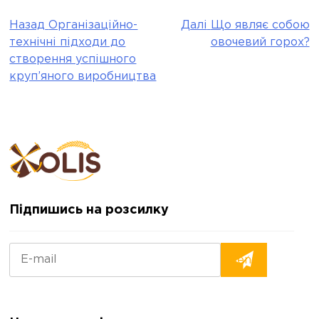
Назад
Організаційно-
Далі
Що являє собою
Post
технічні підходи до
овочевий горох?
navigation
створення успішного
круп’яного виробництва
Підпишись на розсилку