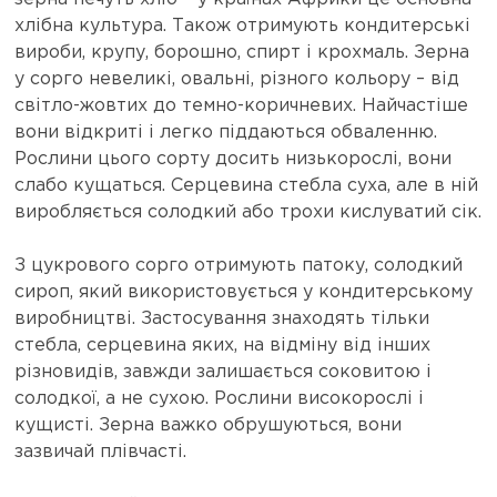
хлібна культура. Також отримують кондитерські
вироби, крупу, борошно, спирт і крохмаль. Зерна
у сорго невеликі, овальні, різного кольору – від
світло-жовтих до темно-коричневих. Найчастіше
вони відкриті і легко піддаються обваленню.
Рослини цього сорту досить низькорослі, вони
слабо кущаться. Серцевина стебла суха, але в ній
виробляється солодкий або трохи кислуватий сік.
З цукрового сорго отримують патоку, солодкий
сироп, який використовується у кондитерському
виробництві. Застосування знаходять тільки
стебла, серцевина яких, на відміну від інших
різновидів, завжди залишається соковитою і
солодкої, а не сухою. Рослини високорослі і
кущисті. Зерна важко обрушуються, вони
зазвичай плівчасті.