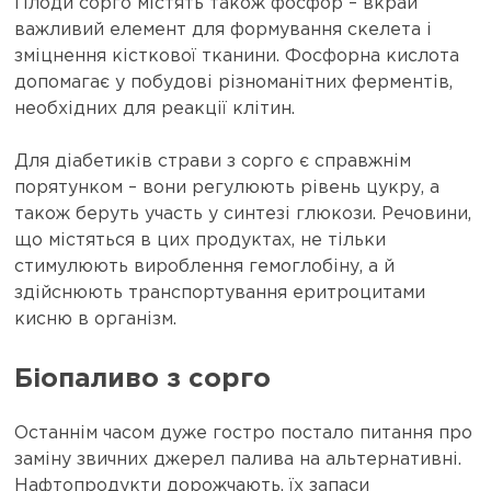
Плоди сорго містять також фосфор – вкрай
важливий елемент для формування скелета і
зміцнення кісткової тканини. Фосфорна кислота
допомагає у побудові різноманітних ферментів,
необхідних для реакції клітин.
Для діабетиків страви з сорго є справжнім
порятунком – вони регулюють рівень цукру, а
також беруть участь у синтезі глюкози. Речовини,
що містяться в цих продуктах, не тільки
стимулюють вироблення гемоглобіну, а й
здійснюють транспортування еритроцитами
кисню в організм.
Біопаливо з сорго
Останнім часом дуже гостро постало питання про
заміну звичних джерел палива на альтернативні.
Нафтопродукти дорожчають, їх запаси