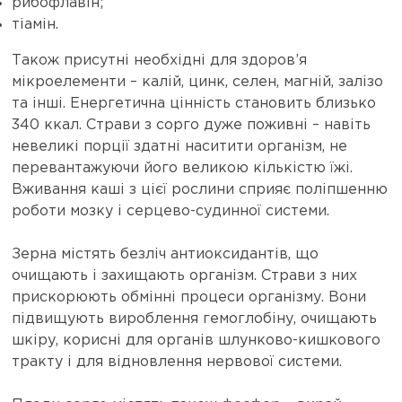
рибофлавін;
тіамін.
Також присутні необхідні для здоров’я
мікроелементи – калій, цинк, селен, магній, залізо
та інші. Енергетична цінність становить близько
340 ккал. Страви з сорго дуже поживні – навіть
невеликі порції здатні наситити організм, не
перевантажуючи його великою кількістю їжі.
Вживання каші з цієї рослини сприяє поліпшенню
роботи мозку і серцево-судинної системи.
Зерна містять безліч антиоксидантів, що
очищають і захищають організм. Страви з них
прискорюють обмінні процеси організму. Вони
підвищують вироблення гемоглобіну, очищають
шкіру, корисні для органів шлунково-кишкового
тракту і для відновлення нервової системи.