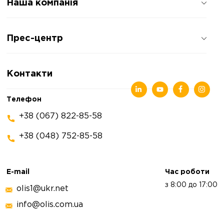
Наша компанія
Про компанію
Прес-центр
Відгуки про компанію
Політика конфіденційності
Новини
Контакти
Статті
Виставки
Телефон
+38 (067) 822-85-58
+38 (048) 752-85-58
E-mail
Час роботи
з 8:00 до 17:00
olis1@ukr.net
info@olis.com.ua