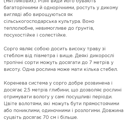
(мятликових). Різні види його бувають
багаторічними й однорічними, ростуть у дикому
вигляді або вирощуються як
сільськогосподарська культура. Воно
теплолюбне, невимогливе до ґрунтів,
посухостійке і солестійке.
Сорго являє собою досить високу траву зі
стеблом від півметра і вище. Деякі дикорослі
тропічні сорти можуть досягати до 7 метрів у
висоту. Одна рослина може мати кілька стебел.
Коренева система у сорго добре розвинена і
досягає 2,5 метрів глибини, що дозволяє рослині
отримувати вологу у самі посушливі періоди.
Цвіте волотями, які можуть бути прямостоячими
або пониклими, одиночними і розлогими. Довжина
суцвіть досягає 70 см і більше.