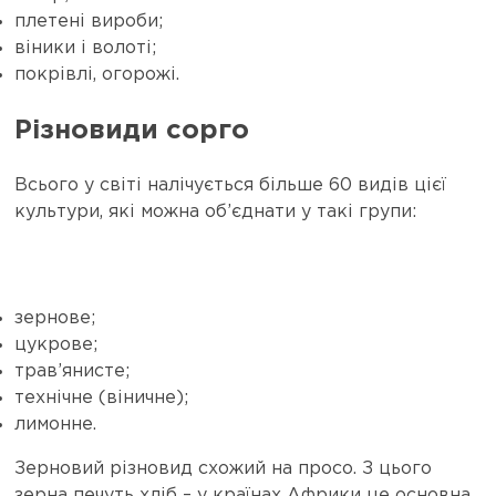
плетені вироби;
віники і волоті;
покрівлі, огорожі.
Різновиди сорго
Всього у світі налічується більше 60 видів цієї
культури, які можна об’єднати у такі групи:
зернове;
цукрове;
трав’янисте;
технічне (віничне);
лимонне.
Зерновий різновид схожий на просо. З цього
зерна печуть хліб – у країнах Африки це основна