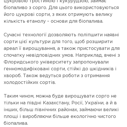
цукровою тростиною і кукурудзою, займає
біопаливо з сорго. Для цього використовуються
його цукрові сорти, з яких отримують велику
кількість етанолу – основи для біопалива.
Сучасні технології дозволяють поліпшити наявні
сорти цієї культури для того, щоб розширити
ареал її вирощування, а також пристосувати для
спочатку невідповідних умов. Наприклад, вчені з
Флоридського університету запропонували
генномодифіковані сорти, стійкі до шкідників і
хвороб. Також ведуться роботи з отримання
холодостійких сортів.
Таким чином, можна буде вирощувати сорго не
тільки на півдні Казахстану, Росії, України, а й в
інших, більш північних районах, займаючи великі
площі і виробляючи більше екологічно чистого
біопалива.