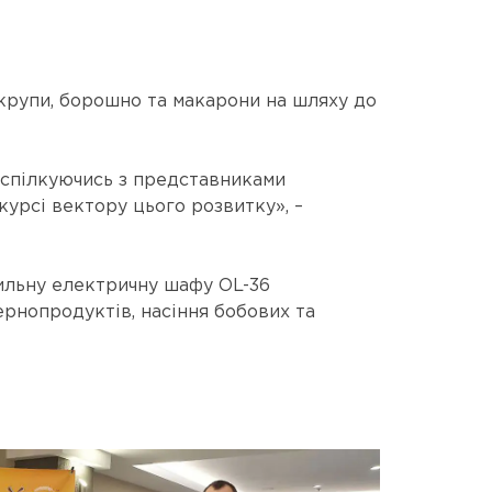
 крупи, борошно та макарони на шляху до
а спілкуючись з представниками
курсі вектору цього розвитку», –
шильну електричну шафу OL-36
ернопродуктів, насіння бобових та