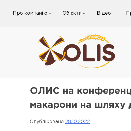
Skip
to
Про компанію
Об’єкти
Відео
П
content
ОЛИС на конференці
макарони на шляху 
Опубліковано
28.10.2022