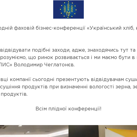
ній фаховій бізнес-конференції «Український хліб,
ідвідувати подібні заходи, адже, знаходячись тут т
розуміємо, що ринок розвивається і ми маємо бути в 
ЛИС» Володимир Чеглатонєв.
вці компанії сьогодні презентують відвідувачам су
сушіння продуктів при визначенні вологості зерна, з
 продуктів.
Всім плідної конференції!