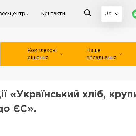
рес-центр
Контакти
UA
Комплексні
Наше
рішення
обладнання
ї «Український хліб, круп
до ЄС».