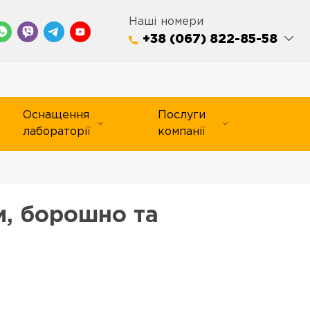
Наші номери
+38 (067) 822-85-58
Оснащення
Послуги
лабораторії
компанії
и, борошно та