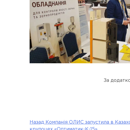
За додатк
Назад
Компанія ОЛИС запустила в Казах
Post
крупоцех «Оптиматик-К-15».