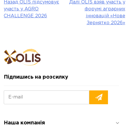
Назад
OLIS підсумовує
Далі
OLIS взяв участь у
Post
участь у AGRO
форумі аграрних
navigation
CHALLENGE 2026
інновацій «Нове
Зернятко 2026»
Підпишись на розсилку
Наша компанія