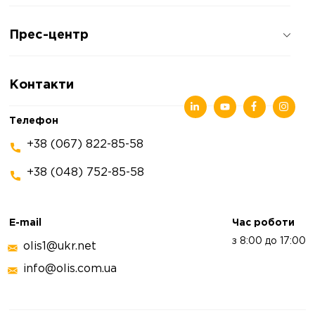
Про компанію
Прес-центр
Відгуки про компанію
Політика конфіденційності
Новини
Контакти
Статті
Виставки
Телефон
+38 (067) 822-85-58
+38 (048) 752-85-58
E-mail
Час роботи
з 8:00 до 17:00
olis1@ukr.net
info@olis.com.ua