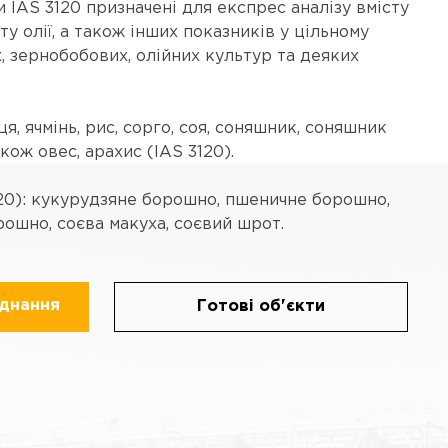
 IAS 3120 призначені для експрес аналізу вмісту
сту олії, а також інших показників у цільному
х, зернобобових, олійних культур та деяких
я, ячмінь, рис, сорго, соя, соняшник, соняшник
акож овес, арахис (IAS 3120).
20): кукурудзяне борошно, пшеничне борошно,
рошно, соєва макуха, соєвий шрот.
аднання
Готові об'єкти