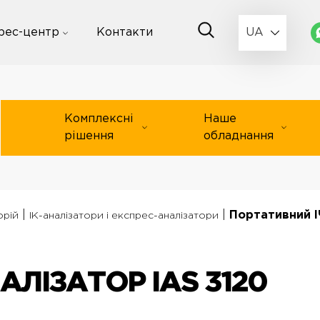
рес-центр
Контакти
UA
Комплексні
Наше
рішення
обладнання
|
|
Портативний І
орій
ІК-аналізатори і експрес-аналізатори
АЛІЗАТОР IAS 3120