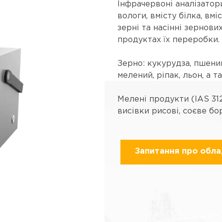
Інфрачервоні аналізатори
вологи, вмісту білка, вмі
зерні та насінні зернови
продуктах їх переробки.
Зерно: кукурудза, пшениц
мелений, ріпак, льон, а т
Мелені продукти (IAS 31
висівки рисові, соєве бо
Запитання про обл