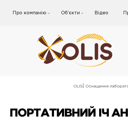
Skip
to
Про компанію
Об’єкти
Відео
П
content
|
OLIS
Оснащення лаборат
ПОРТАТИВНИЙ ІЧ АН