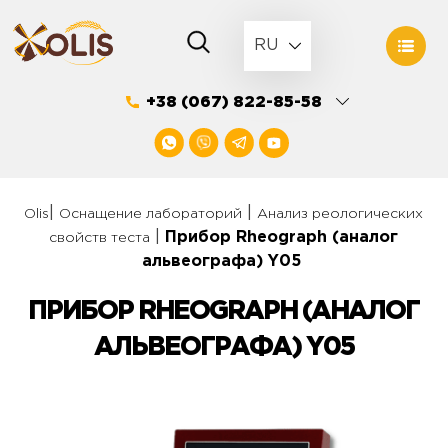
Skip
to
RU
content
+38 (067) 822-85-58
|
|
Olis
Оснащение лабораторий
Анализ реологических
|
Прибор Rheograph (аналог
свойств теста
альвеографа) Y05
ПРИБОР RHEOGRAPH (АНАЛОГ
АЛЬВЕОГРАФА) Y05