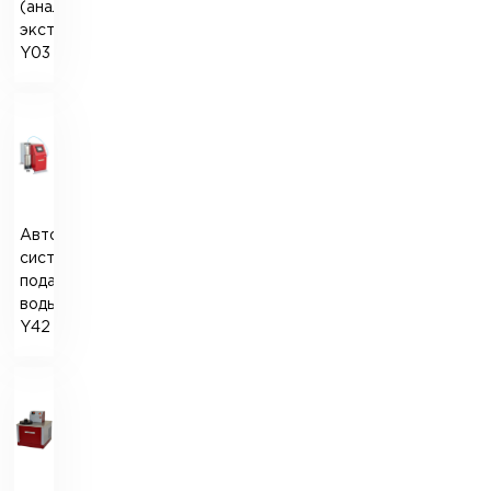
(аналог
экстенсографа)
Y03
Автоматическая
система
подачи
воды
Y42