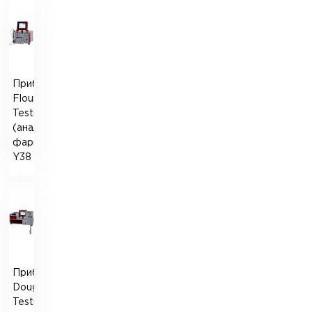
Прибор
Flour
Testing
(аналог
фаринографа)
Y38
Прибор
Dough
Testing