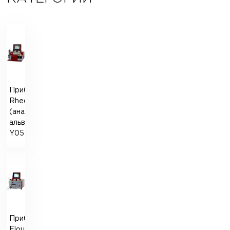
Прибор
Rheograph
(аналог
альвеографа)
Y05
Прибор
Flour