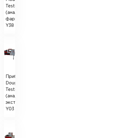
Testing
(аналог
фаринографа)
Y38
Прибор
Dough
Testing
(аналог
экстенсографа)
Y03