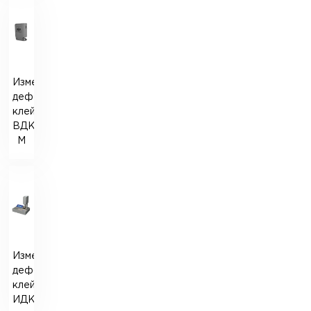
Измеритель
деформации
клейковины
ВДК-
М
Измеритель
деформации
клейковины
ИДК-7