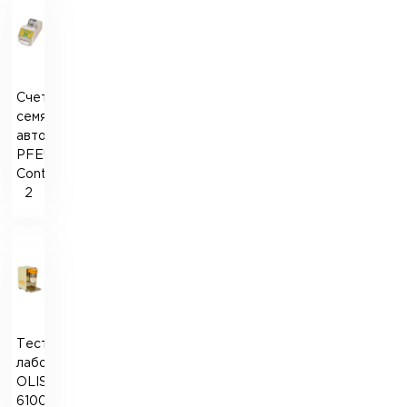
Счетчик
семян
автоматический
PFEUFFER
Contador
2
Тестомесилка
лабораторная
OLISLAB
6100