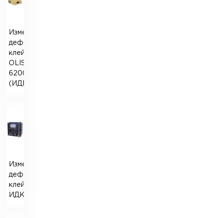
Измеритель
деформации
клейковины
OLISLAB
6200
(ИДК-3МУ)
Измеритель
деформации
клейковины
ИДК-1М