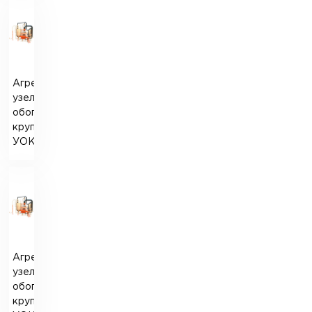
Агрегатный
узел
обогащения
круп
УОК-1
Агрегатный
узел
обогащения
круп