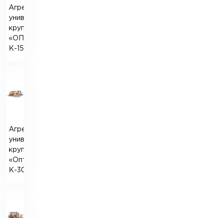
Агрегатный
универсальный
крупозавод
«ОПТИМАТИК-
К-15»
Агрегатный
универсальный
крупозавод
«Оптиматик-
К-30»