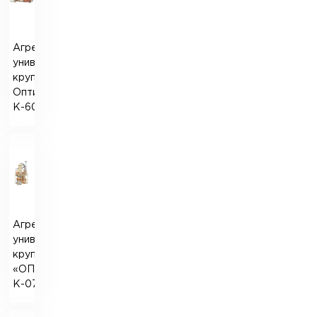
Агрегатный
универсальный
крупоцех
Оптиматик-
К-60
Агрегатный
универсальный
крупозавод
«ОПТИМАТИК-
К-07»