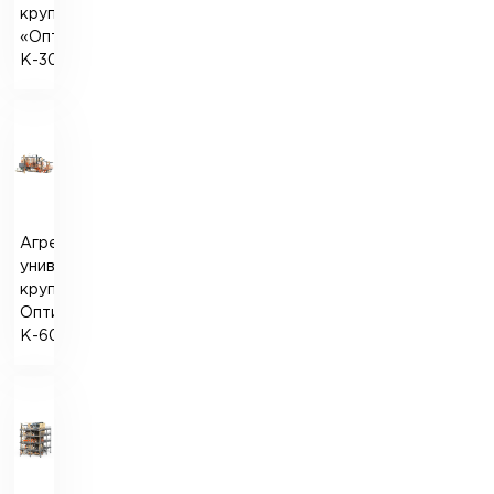
крупозавод
«Оптиматик-
К-30»
Агрегатный
универсальный
крупоцех
Оптиматик-
К-60