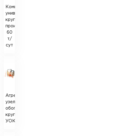
Комплектный
универсальный
крупозавод
производительностью
60
т/
сут
Агрегатный
узел
обогащения
круп
УОК-1