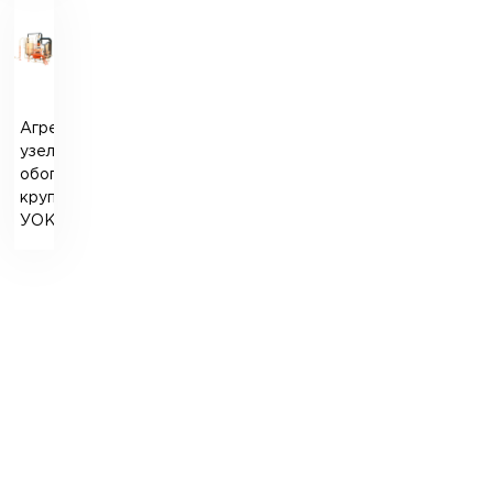
Агрегатный
узел
обогащения
круп
УОК-2