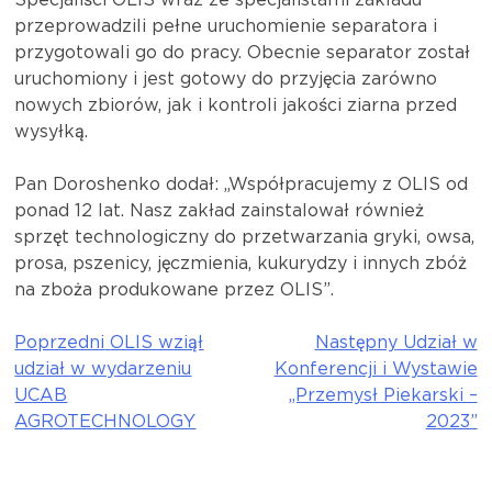
Specjaliści OLIS wraz ze specjalistami zakładu
przeprowadzili pełne uruchomienie separatora i
przygotowali go do pracy. Obecnie separator został
uruchomiony i jest gotowy do przyjęcia zarówno
nowych zbiorów, jak i kontroli jakości ziarna przed
wysyłką.
Pan Doroshenko dodał: „Współpracujemy z OLIS od
ponad 12 lat. Nasz zakład zainstalował również
sprzęt technologiczny do przetwarzania gryki, owsa,
prosa, pszenicy, jęczmienia, kukurydzy i innych zbóż
na zboża produkowane przez OLIS”.
Poprzedni
OLIS wziął
Następny
Udział w
Nawigacja
udział w wydarzeniu
Konferencji i Wystawie
wpisu
UCAB
„Przemysł Piekarski –
AGROTECHNOLOGY
2023”