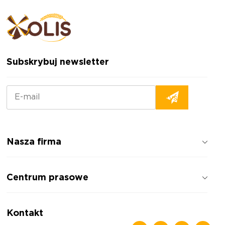
Subskrybuj newsletter
Nasza firma
Jak pracujemy
Centrum prasowe
Opinie o firmie
Polityka prywatności
Wiadomości
Kontakt
Artykuły