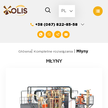
Skip
to
PL
content
+38 (067) 822-85-58
|
|
Młyny
Główna
Kompletne rozwiązania
MŁYNY