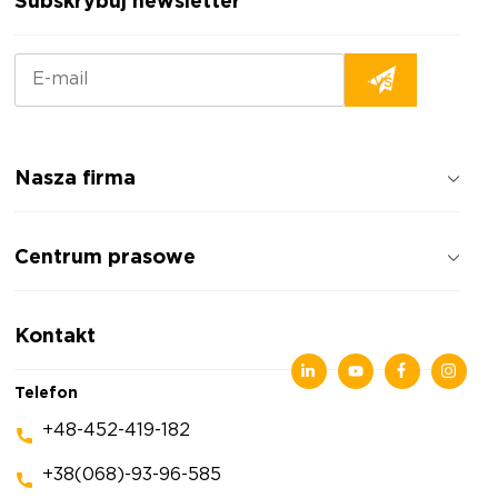
Subskrybuj newsletter
Nasza firma
Jak pracujemy
Centrum prasowe
Opinie o firmie
Polityka prywatności
Wiadomości
Kontakt
Artykuły
Wystawy
Telefon
+48-452-419-182
+38(068)-93-96-585