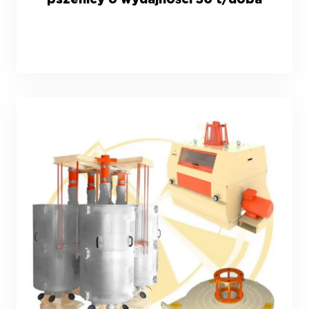
pszenicy o wydajności 30 t/doba