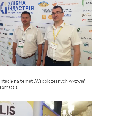
ezentację na temat „Współczesnych wyzwań
emat) ❗️.