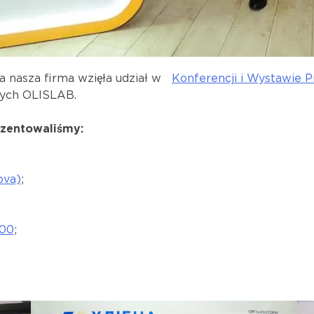
ia nasza firma wzięła udział w
Konferencji i Wystawie 
nych OLISLAB.
ezentowaliśmy:
ova)
;
100
;