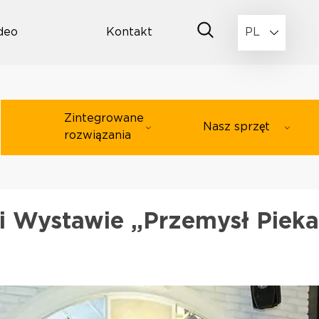
deo
Kontakt
PL
Zintegrowane
Nasz sprzęt
rozwiązania
 i Wystawie „Przemysł Pieka