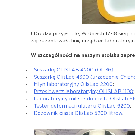
❗️ Drodzy przyjaciele, W dniach 17-18 sierpn
zaprezentowała linię urządzeń laboratoryj
W szczególności na naszym stoisku zapr
Suszarkę OLISLAB 4200 (OL-36)
;
Suszarkę OlisLab 4300 (urządzenie Chizh
Młyn laboratoryjny OlisLab 2200
;
Przesiewacz laboratoryjny OLISLAB 1100
;
Laboratoryjny mikser do ciasta OlisLab 6
Tester deformacji glutenu OlisLab 6200
;
Dozownik ciasta OlisLab 5200 litrów
.