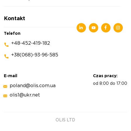
Polityka prywatności
Wiadomości
Kontakt
Artykuły
Wystawy
Telefon
+48-452-419-182
+38(068)-93-96-585
E-mail
Czas pracy:
od 8:00 do 17:00
poland@olis.com.ua
olis1@ukr.net
OLIS LTD