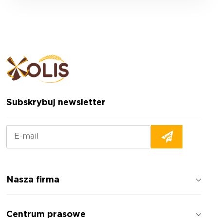
Subskrybuj newsletter
Nasza firma
Jak pracujemy
Centrum prasowe
Opinie o firmie