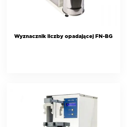
Wyznacznik liczby opadającej FN-BG