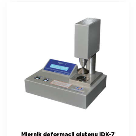
Miernik deformacji glutenu IDK-7