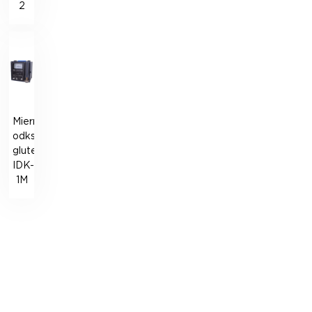
2
Miernik
odkształceń
glutenu
IDK-
1M