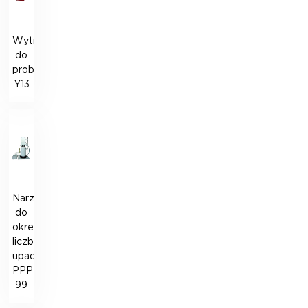
Wytrząsarka
do
probówek
Y13
Narzędzie
do
określania
liczby
upadków
PPP-
99