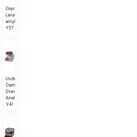
Diastograf
(analog
amylografu)
Y37
Uszkodzony
Damaged
Starch
Analyzer
Y41