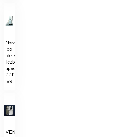
Narzędzie
do
określania
liczby
upadków
PPP-
99
VENTA