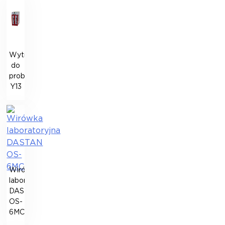
Wytrząsarka
do
probówek
Y13
Wirówka
laboratoryjna
DASTAN
OS-
6MC