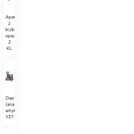
Aparat
z
liczbą
opadającą
2
KL
Diastograf
(analog
amylografu)
Y37