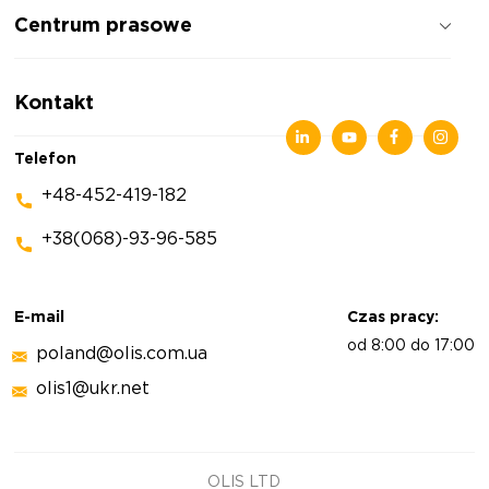
Centrum prasowe
Opinie o firmie
Polityka prywatności
Wiadomości
Kontakt
Artykuły
Wystawy
Telefon
+48-452-419-182
+38(068)-93-96-585
E-mail
Czas pracy:
od 8:00 do 17:00
poland@olis.com.ua
olis1@ukr.net
OLIS LTD