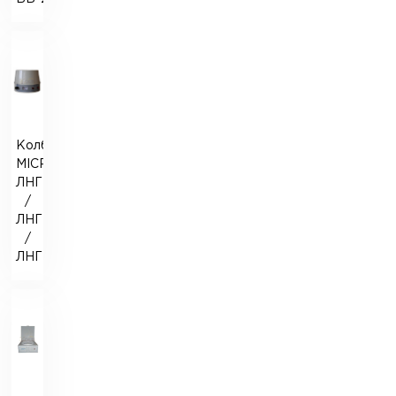
Колбонагреватель
MICROmed
ЛНГ-250
/
ЛНГ-500
/
ЛНГ-1000