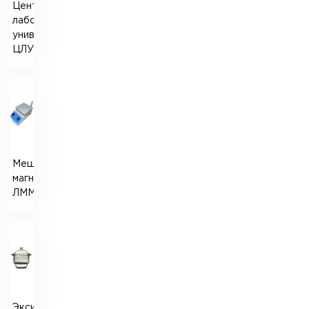
Центрифуга
лабораторная
универсальная
ЦЛУ-1
Мешалка
магнитная
ЛММ-2
Эксикаторы