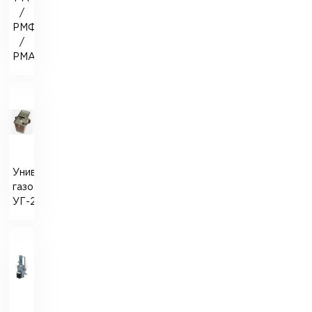
/
РМФ
/
РМА
Универсальный
газоанализатор
УГ-2