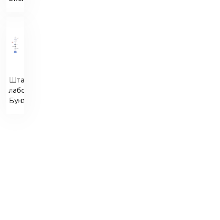
Штатив
лабораторный
Бунзена