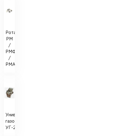
Ротаметр
РМ
/
РМФ
/
РМА
Универсальный
газоанализатор
УГ-2