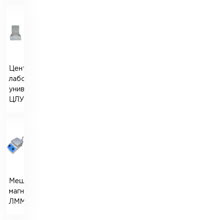
Центрифуга
лабораторная
универсальная
ЦЛУ-1
Мешалка
магнитная
ЛММ-2