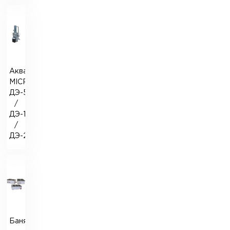
Аквадистиллятор
MICROmed
ДЭ-5
/
ДЭ-10
/
ДЭ-20
Баня