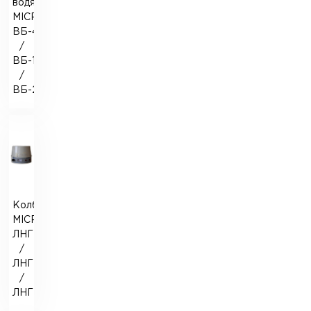
водяная
MICROmed
ВБ-4
/
ВБ-10
/
ВБ-20
Колбонагреватель
MICROmed
ЛНГ-250
/
ЛНГ-500
/
ЛНГ-1000