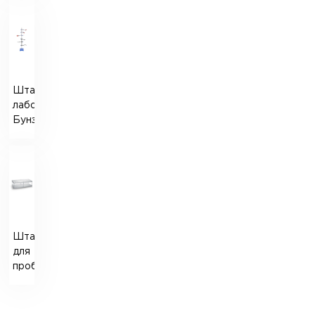
Штатив
лабораторный
Бунзена
Штатив
для
пробирок