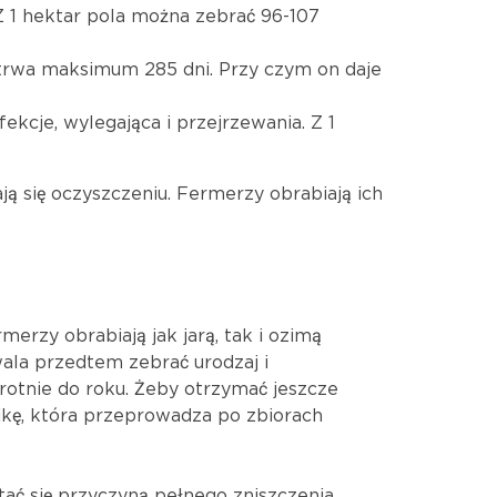
 Z 1 hektar pola można zebrać 96-107
 trwa maksimum 285 dni. Przy czym on daje
ekcje, wylegająca i przejrzewania. Z 1
ją się oczyszczeniu. Fermerzy obrabiają ich
merzy obrabiają jak jarą, tak i ozimą
wala przedtem zebrać urodzaj i
rotnie do roku. Żeby otrzymać jeszcze
ikę, która przeprowadza po zbiorach
tać się przyczyną pełnego zniszczenia