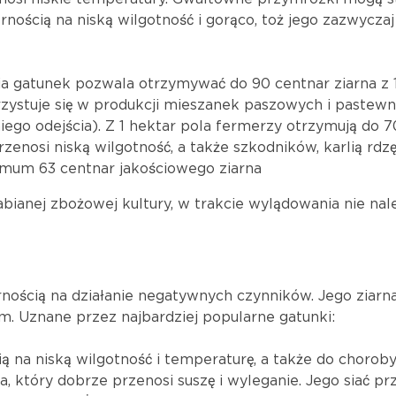
ornością na niską wilgotność i gorąco, toż jego zazwycza
 gatunek pozwala otrzymywać do 90 centnar ziarna z 1 
zystuje się w produkcji mieszanek paszowych i pastewn
o odejścia). Z 1 hektar pola fermerzy otrzymują do 70
rzenosi niską wilgotność, a także szkodników, karlią rdzę
mum 63 centnar jakościowego ziarna
bianej zbożowej kultury, w trakcie wylądowania nie nal
ornością na działanie negatywnych czynników. Jego zia
 Uznane przez najbardziej popularne gatunki:
ią na niską wilgotność i temperaturę, a także do choro
, który dobrze przenosi suszę i wyleganie. Jego siać p