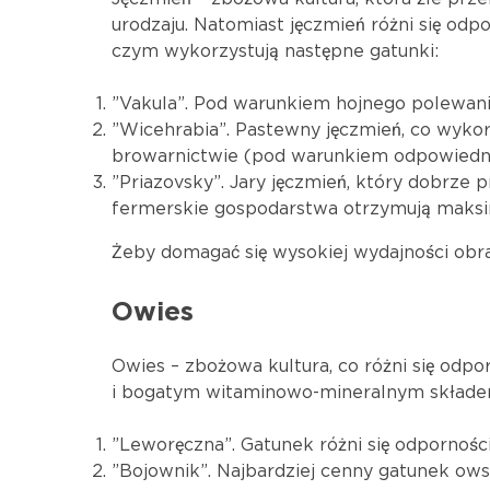
urodzaju. Natomiast jęczmień różni się odp
czym wykorzystują następne gatunki:
”Vakula”. Pod warunkiem hojnego polewania
”Wicehrabia”. Pastewny jęczmień, co wykor
browarnictwie (pod warunkiem odpowiednieg
”Priazovsky”. Jary jęczmień, który dobrze p
fermerskie gospodarstwa otrzymują maksi
Żeby domagać się wysokiej wydajności obra
Owies
Owies – zbożowa kultura, co różni się odp
i bogatym witaminowo-mineralnym składem.
”Leworęczna”. Gatunek różni się odpornośc
”Bojownik”. Najbardziej cenny gatunek owsa