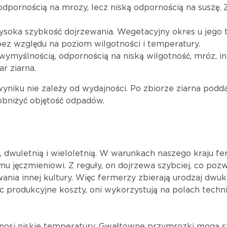
 odpornością na mrozy, lecz niską odpornością na suszę.
wysoka szybkość dojrzewania. Wegetacyjny okres u jego
ez względu na poziom wilgotności i temperatury.
wymyślnością, odpornością na niską wilgotność, mróz, inf
r ziarna.
niku nie zależy od wydajności. Po zbiorze ziarna podda
bniżyć objętość odpadów.
 dwuletnią i wieloletnią. W warunkach naszego kraju fer
u jęczmieniowi. Z reguły, on dojrzewa szybciej, co poz
nia innej kultury. Więc fermerzy zbierają urodzaj dwuk
c produkcyjne koszty, oni wykorzystują na polach techn
enosi niskie temperatury. Gwałtowne przymrozki mogą s