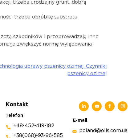
ekcji, trzeba urodzajny grunt, dobrą
ności trzeba obróbkę substratu
szczą szkodników i przeprowadzają inne
 pomaga zwiększyć normę wylądowania
hnologia uprawy pszenicy ozimej. Czynniki
pszenicy ozimej
Kontakt
Telefon
E-mail
+48-452-419-182
poland@olis.com.ua
+38(068)-93-96-585