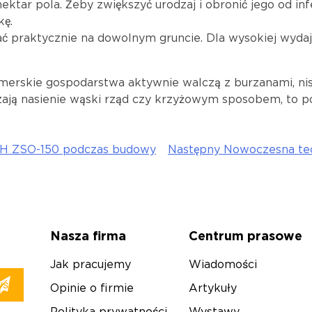
ektar pola. Żeby zwiększyć urodzaj i obronić jego od inf
kę.
praktycznie na dowolnym gruncie. Dla wysokiej wydaj
merskie gospodarstwa aktywnie walczą z burzanami, ni
adzają nasienie wąski rząd czy krzyżowym sposobem, to
UCH ZSO-150 podczas budowy
Następny
Nowoczesna tec
r
Nasza firma
Centrum prasowe
Jak pracujemy
Wiadomości
Opinie o firmie
Artykuły