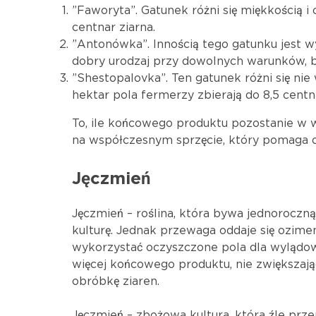
”Faworyta”. Gatunek różni się miękkością i
centnar ziarna.
”Antonówka”. Innością tego gatunku jest 
dobry urodzaj przy dowolnych warunków, b
”Shestopalovka”. Ten gatunek różni się nie 
hektar pola fermerzy zbierają do 8,5 centna
To, ile końcowego produktu pozostanie w wy
na współczesnym sprzęcie, który pomaga o
Jęczmień
Jęczmień – roślina, która bywa jednoroczną,
kulturę. Jednak przewaga oddaje się ozimem
wykorzystać oczyszczone pola dla wylądowa
więcej końcowego produktu, nie zwiększają
obróbkę ziaren.
Jęczmień – zbożowa kultura, która źle prz