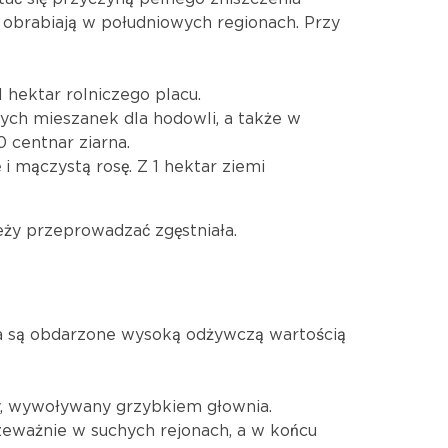
j obrabiają w południowych regionach. Przy
hektar rolniczego placu.
ych mieszanek dla hodowli, a także w
 centnar ziarna.
 i mączystą rosę. Z 1 hektar ziemi
eży przeprowadzać zgęstniała.
rna są obdarzone wysoką odżywczą wartością
by, wywoływany grzybkiem głownia.
rzeważnie w suchych rejonach, a w końcu