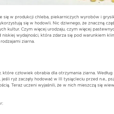
 się w produkcji chleba, piekarniczych wyrobów i grysi
korzystują się w hodowli. Nic dziwnego, że znaczną cz
h kultur. Czym więcej urodzaju, czym więcej pastewny
 niskiej wydajności, która zdarza się pod warunkiem kl
 rodzajami ziarna.
, które człowiek obrabia dla otrzymania ziarna. Według
śli ryż zaczęły hodować w III tysiącleciu przed n.e., psz
cią. Teraz uczeni wyjaśnili, że w nich mieszczą się wie
r: