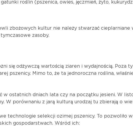
atunki roślin (pszenica, owies, jęczmień, żyto, kukurydza
owli zbożowych kultur nie należy stwarzać cieplarniane 
i tymczasowe zasoby.
óżni się odżywczą wartością ziaren i wydajnością. Poza
jarej pszenicy. Mimo to, że ta jednoroczna roślina, właś
ć w ostatnich dniach lata czy na początku jesieni. W lis
. W porównaniu z jarą kulturą urodzaj tu zbierają o wi
we technologie selekcji ozimej pszenicy. To pozwoliło w
skich gospodarstwach. Wśród ich: