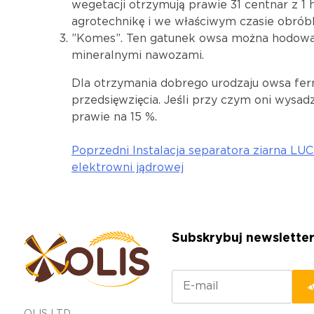
wegetacji otrzymują prawie 31 centnar z 1 h
agrotechnikę i we właściwym czasie obrób
”Komes”. Ten gatunek owsa można hodować 
mineralnymi nawozami.
Dla otrzymania dobrego urodzaju owsa fer
przedsięwzięcia. Jeśli przy czym oni wys
prawie na 15 %.
Poprzedni
Instalacja separatora ziarna L
Nawigacja
elektrowni jądrowej
wpisu
Subskrybuj newslette
OLIS LTD