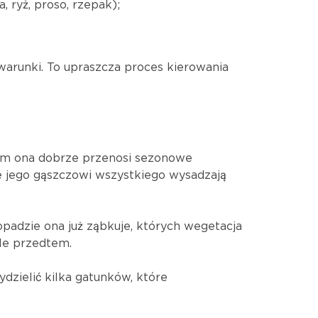
, ryż, proso, rzepak);
warunki. To upraszcza proces kierowania
 tym ona dobrze przenosi sezonowe
nie jego gąszczowi wszystkiego wysadzają
topadzie ona już ząbkuje, których wegetacja
ele przedtem.
ydzielić kilka gatunków, które