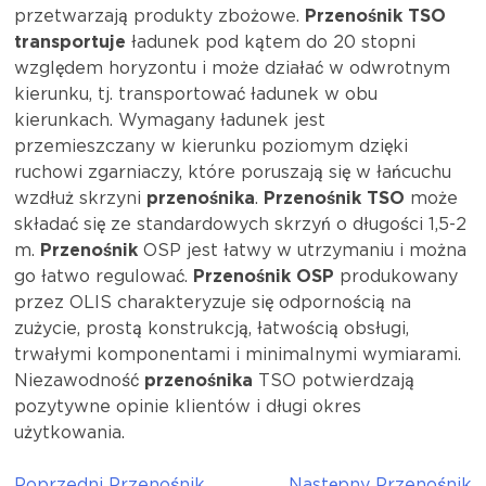
przetwarzają produkty zbożowe.
Przenośnik TSO
transportuje
ładunek pod kątem do 20 stopni
względem horyzontu i może działać w odwrotnym
kierunku, tj. transportować ładunek w obu
kierunkach. Wymagany ładunek jest
przemieszczany w kierunku poziomym dzięki
ruchowi zgarniaczy, które poruszają się w łańcuchu
wzdłuż skrzyni
przenośnika
.
Przenośnik TSO
może
składać się ze standardowych skrzyń o długości 1,5-2
m.
Przenośnik
OSP jest łatwy w utrzymaniu i można
go łatwo regulować.
Przenośnik OSP
produkowany
przez OLIS charakteryzuje się odpornością na
zużycie, prostą konstrukcją, łatwością obsługi,
trwałymi komponentami i minimalnymi wymiarami.
Niezawodność
przenośnika
TSO potwierdzają
pozytywne opinie klientów i długi okres
użytkowania.
Poprzedni
Przenośnik
Następny
Przenośnik