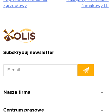
Nawigacja
zgrzebłowy
ślimakowy Ш
wpisu
Subskrybuj newsletter
Nasza firma
Jak pracujemy
Centrum prasowe
Opinie o firmie