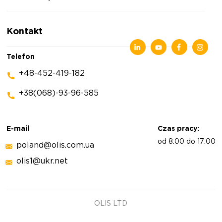
Polityka prywatności
Wiadomości
Kontakt
Artykuły
Wystawy
Telefon
+48-452-419-182
+38(068)-93-96-585
E-mail
Czas pracy:
od 8:00 do 17:00
poland@olis.com.ua
olis1@ukr.net
OLIS LTD