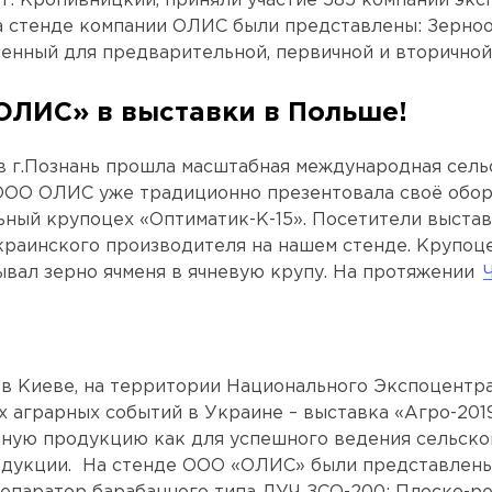
 г. Кропивницкий, приняли участие 585 компаний эк
 стенде компании ОЛИС были представлены: Зерноо
енный для предварительной, первичной и вторичной
ОЛИС» в выставки в Польше!
в г.Познань прошла масштабная международная сел
ОО ОЛИС уже традиционно презентовала своё обору
ьный крупоцех «Оптиматик-К-15». Посетители выст
краинского производителя на нашем стенде. Крупоце
вал зерно ячменя в ячневую крупу. На протяжении
 в Киеве, на территории Национального Экспоцентра
 аграрных событий в Украине – выставка «Агро-201
ную продукцию как для успешного ведения сельског
дукции. На стенде ООО «ОЛИС» были представлены: