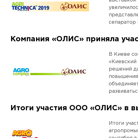
выставкой 
увеличилос
представле
сепаратор 
Компания «ОЛИС» приняла учас
В Киеве со
«Киевский
решений дл
повышения 
объединяет
развиватьс
Итоги участия ООО «ОЛИС» в 
Итоги уча
агропромыш