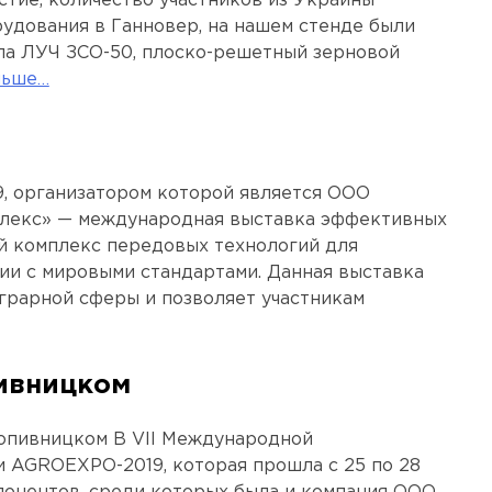
астие, количество участников из Украины
рудования в Ганновер, на нашем стенде были
па ЛУЧ ЗСО-50, плоско-решетный зерновой
льше…
, организатором которой является ООО
лекс» — международная выставка эффективных
й комплекс передовых технологий для
ии с мировыми стандартами. Данная выставка
аграрной сферы и позволяет участникам
ивницком
опивницком В VII Международной
 AGROEXPO-2019, которая прошла с 25 по 28