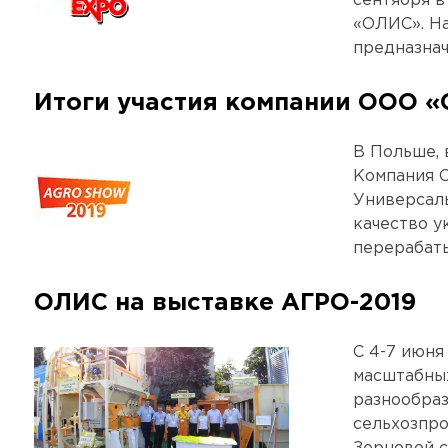
сентября в
«ОЛИС». На
предназнач
Итоги участия компании ООО «
В Польше, 
Компания О
Универсал
качество у
перерабаты
ОЛИС на выставке АГРО-2019
С 4-7 июня
масштабных
разнообраз
сельхозпро