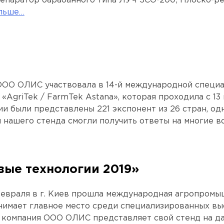
сепаратор барабанного типа ЛУЧ ЗСО-200; Плоско-
альше…
ОО ОЛИС участвовала в 14-й международной специа
«AgriTek / FarmTek Astana», которая проходила с 13 п
и были представлены 221 экспонент из 26 стран, о
 нашего стенда смогли получить ответы на многие во
ые технологии 2019»
 февраля в г. Киев прошла международная агропромы
нимает главное место среди специализированных вы
 компания ООО ОЛИС представляет свой стенд на да