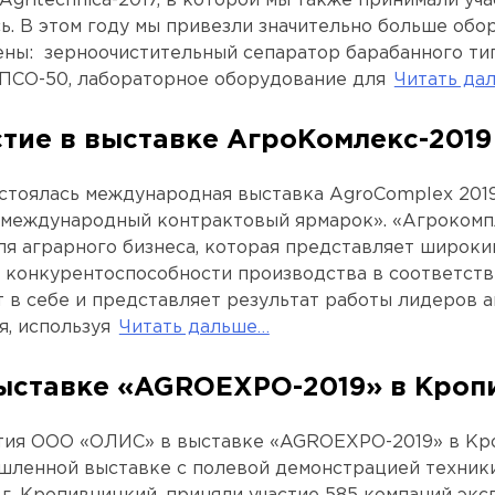
Agritechnica-2017, в которой мы также принимали уч
ь. В этом году мы привезли значительно больше обо
ны: зерноочистительный сепаратор барабанного ти
ПСО-50, лабораторное оборудование для
Читать да
тие в выставке АгроКомлекс-2019
стоялась международная выставка AgroComplex 2019
 международный контрактовый ярмарок». «Агрокомп
я аграрного бизнеса, которая представляет широки
конкурентоспособности производства в соответств
 в себе и представляет результат работы лидеров 
я, используя
Читать дальше…
выставке «AGROEXPO-2019» в Кроп
стия ООО «ОЛИС» в выставке «AGROEXPO-2019» в Кр
ленной выставке с полевой демонстрацией техники