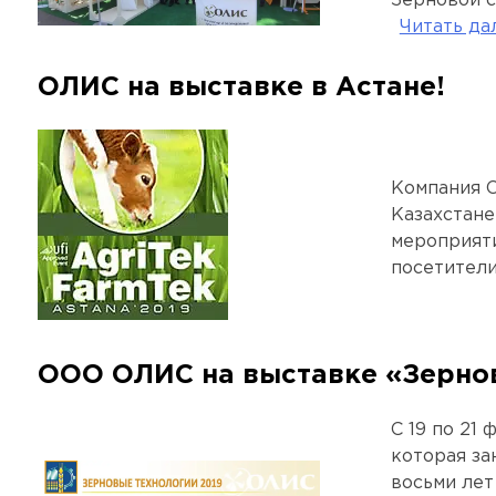
Зерновой 
Читать д
ОЛИС на выставке в Астане!
Компания О
Казахстане 
мероприяти
посетители
ООО ОЛИС на выставке «Зернов
С 19 по 21
которая за
восьми лет