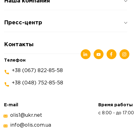
Наша компания
О компании
Пресс-центр
Отзывы о компании
Политика конфиденциальности
Новости
Контакты
Статьи
Выставки
Телефон
+38 (067) 822-85-58
+38 (048) 752-85-58
E-mail
Время работы
с 8:00 - до 17:00
olis1@ukr.net
info@olis.com.ua