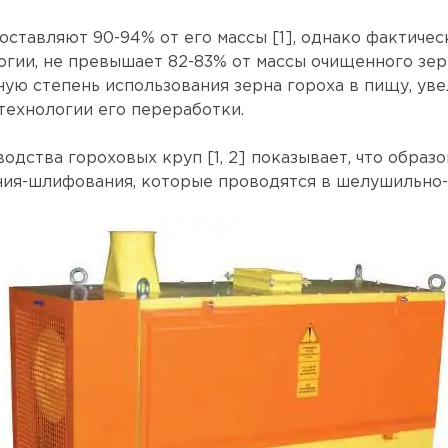
составляют 90-94% от его массы [1], однако фактиче
гии, не превышает 82-83% от массы очищенного зер
ную степень использования зерна гороха в пищу, ув
технологии его переработки.
дства гороховых круп [1, 2] показывает, что образо
ия-шлифования, которые проводятся в шелушильно