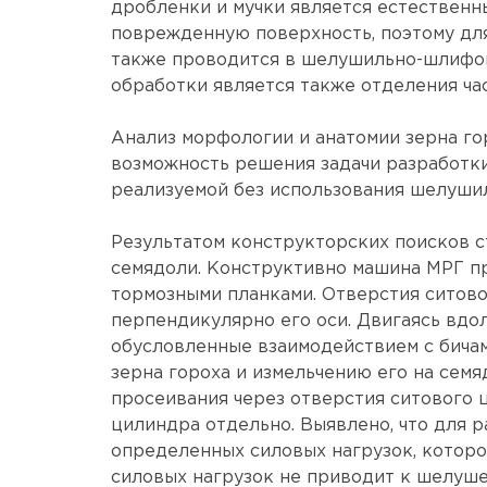
дробленки и мучки является естественн
поврежденную поверхность, поэтому дл
также проводится в шелушильно-шлифова
обработки является также отделения ча
Анализ морфологии и анатомии зерна го
возможность решения задачи разработки
реализуемой без использования шелуши
Результатом конструкторских поисков с
семядоли. Конструктивно машина МРГ пр
тормозными планками. Отверстия ситов
перпендикулярно его оси. Двигаясь вдол
обусловленные взаимодействием с бича
зерна гороха и измельчению его на сем
просеивания через отверстия ситового ц
цилиндра отдельно. Выявлено, что для 
определенных силовых нагрузок, которо
силовых нагрузок не приводит к шелуше