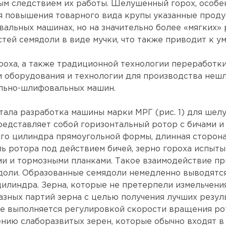
ым следствием их работы. Шелушенный горох, особе
я повышения товарного вида крупы указанные прод
льных машинах, но на значительно более «мягких» 
стей семядоли в виде мучки, что также приводит к 
роха, а также традиционной технологии переработки
 оборудования и технологии для производства нешл
льно-шлифовальных машин.
тала разработка машины марки МPГ (рис. 1) для шел
едставляет собой горизонтальный ротор с бичами и
ого цилиндра прямоугольной формы, длинная сторон
ь ротора под действием бичей, зерно гороха испытыв
ми и тормозными планками. Такое взаимодействие п
ядоли. Образованные семядоли немедленно выводятс
илиндра. Зерна, которые не претерпели измельчения
разных партий зерна с целью получения лучших резу
е выполняется регулировкой скорости вращения рот
нию слаборазвитых зерен, которые обычно входят в 