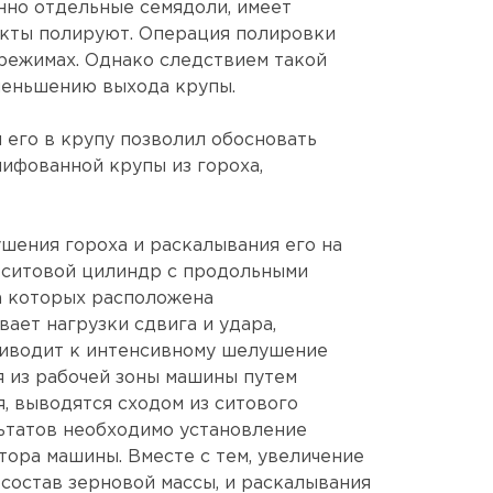
нно отдельные семядоли, имеет
укты полируют. Операция полировки
режимах. Однако следствием такой
уменьшению выхода крупы.
 его в крупу позволил обосновать
ифованной крупы из гороха,
ушения гороха и раскалывания его на
 ситовой цилиндр с продольными
а которых расположена
ает нагрузки сдвига и удара,
риводит к интенсивному шелушение
я из рабочей зоны машины путем
, выводятся сходом из ситового
льтатов необходимо установление
ора машины. Вместе с тем, увеличение
состав зерновой массы, и раскалывания