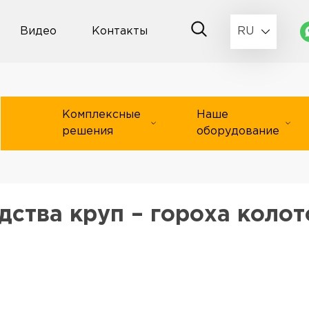
Видео
Контакты
RU
Комплексные
Наше
решения
оборудование
дства круп – гороха колот